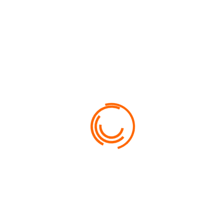
bosses
Départ 8h de Port Moselle; retour vers 18h après avoir profité
du coucher de soleil sur les flots.
SORTIES BALEINES EN CATA DE 8H À 18H (
VENTE AU TICKET)
2026-08-14 -
08:00
Dolly Grace - Reef Paradise
Embarquez sur Dolly Grace pour une journée
catamaran inoubliable à la recherche des baleines à
bosses
Départ 8h de Port Moselle; retour vers 18h après avoir profité
du coucher de soleil sur les flots.