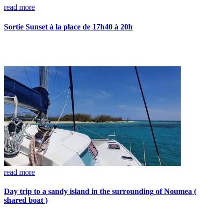
read more
Sortie Sunset à la place de 17h40 à 20h
read more
Day trip to a sandy island in the surrounding of Noumea (
shared boat )