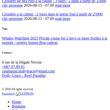
Croisière Ile des Pins à la cabine : 3 jours / 2 nuits à partir de 35000
cfp/ personne
2026-08-15 -
07:00
read more
Croisière à la cabine : 2 jours dans le lagon Sud à partir de 25000
cfp/ personne
2026-08-15 -
07:00
read more
Tags
Whales Watching 2025
Private cruise for 2 days or more
Sorties à la
journée / soirées Sunset
Bon cadeau
Contact
6 rue de la frégate Nivose
+687 97.89.81
catamaran.dollygrace@gmail.com
Dolly Grace - Reef Paradise
© 2026 All rights reserved.
Powered by
Home
Booking