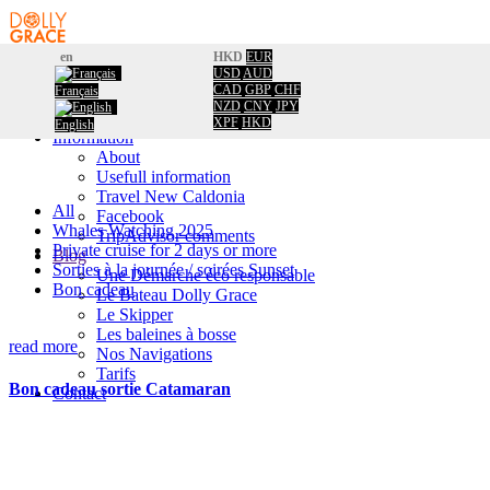
en
HKD
EUR
USD
AUD
Home
CAD
GBP
CHF
Français
Booking
NZD
CNY
JPY
Calendar
XPF
HKD
English
Information
About
Usefull information
Travel New Caldonia
All
Facebook
Whales Watching 2025
TripAdvisor comments
Private cruise for 2 days or more
Blog
Sorties à la journée / soirées Sunset
Une Démarche éco responsable
Bon cadeau
Le Bateau Dolly Grace
Le Skipper
Les baleines à bosse
read more
Nos Navigations
Tarifs
Bon cadeau sortie Catamaran
Contact