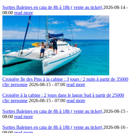
Sorties Baleines en cata de 8h à 18h ( vente au ticket)
2026-08-14 -
08:00
read more
Croisière Ile des Pins à la cabine : 3 jours / 2 nuits à partir de 35000
cfp/ personne
2026-08-15 -
07:00
read more
Croisière à la cabine : 2 jours dans le lagon Sud à partir de 25000
cfp/ personne
2026-08-15 -
07:00
read more
Sorties Baleines en cata de 8h à 18h ( vente au ticket)
2026-08-15 -
08:00
read more
Sorties Baleines en cata de 8h à 18h ( vente au ticket)
2026-08-16 -
08:00
read more