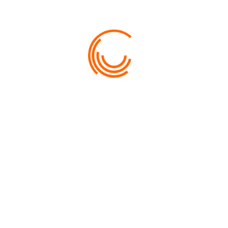
CROISIÈRE ILE DES PINS À LA CABINE : 3 JOURS /
2 NUITS À PARTIR DE 35000 CFP/ PERSONNE
2026-08-15 -
07:00
Dolly Grace - Reef Paradise
Réservez votre cabine sur 3 jours / 3 nuits à bord de Dolly
Grace
DIRECTION L'ILE DES PINS
+ OBSERVATION DES
BALEINES