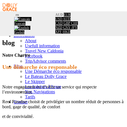
en
AUD
EUR
USD
AUD
Home
CAD
GBP
CHF
Français
Booking
Home
/
NZD
CNY
JPY
Calendar
Notre Chartre
XPF
HKD
English
Information
About
blog
Usefull information
Travel New Caldonia
Notre Chartre
Facebook
TripAdvisor comments
Blog
Une démarche éco responsable
Une Démarche éco responsable
Le Bateau Dolly Grace
Le Skipper
Les baleines à bosse
Notre engagement est d’offrir un service qui respecte
Nos Navigations
l’environnement.
Tarifs
Reef Paradise choisit de privilégier un nombre réduit de personnes à
Contact
bord, gage de qualité, de confort
et de convivialité.