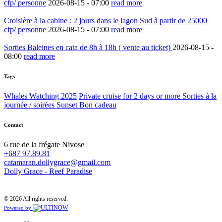
cfp/ personne
2026-08-15 -
07:00
read more
Croisière à la cabine : 2 jours dans le lagon Sud à partir de 25000
cfp/ personne
2026-08-15 -
07:00
read more
Sorties Baleines en cata de 8h à 18h ( vente au ticket)
2026-08-15 -
08:00
read more
Tags
Whales Watching 2025
Private cruise for 2 days or more
Sorties à la
journée / soirées Sunset
Bon cadeau
Contact
6 rue de la frégate Nivose
+687 97.89.81
catamaran.dollygrace@gmail.com
Dolly Grace - Reef Paradise
© 2026 All rights reserved.
Powered by