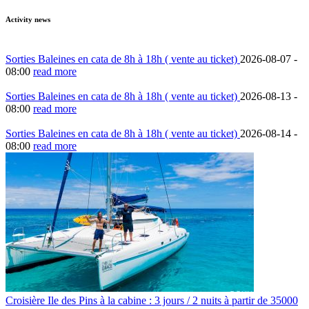
Activity news
Sorties Baleines en cata de 8h à 18h ( vente au ticket)
2026-08-07 -
08:00
read more
Sorties Baleines en cata de 8h à 18h ( vente au ticket)
2026-08-13 -
08:00
read more
Sorties Baleines en cata de 8h à 18h ( vente au ticket)
2026-08-14 -
08:00
read more
Croisière Ile des Pins à la cabine : 3 jours / 2 nuits à partir de 35000