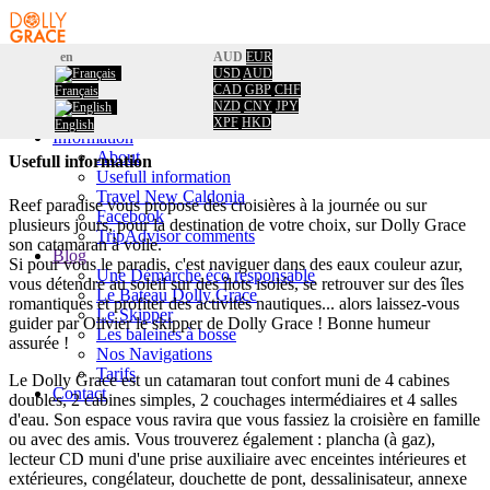
en
AUD
EUR
USD
AUD
Home
CAD
GBP
CHF
Français
Booking
Home
/
NZD
CNY
JPY
Calendar
Usefull information
XPF
HKD
English
Information
About
Usefull information
Usefull information
Travel New Caldonia
Reef paradise vous propose des croisières à la journée ou sur
Facebook
plusieurs jours, pour la destination de votre choix, sur Dolly Grace
TripAdvisor comments
son catamaran à voile.
Blog
Si pour vous le paradis, c'est naviguer dans des eaux couleur azur,
Une Démarche éco responsable
vous détendre au soleil sur des îlots isolés, se retrouver sur des îles
Le Bateau Dolly Grace
romantiques et profiter des activités nautiques... alors laissez-vous
Le Skipper
guider par Olivier le skipper de Dolly Grace ! Bonne humeur
Les baleines à bosse
assurée !
Nos Navigations
Tarifs
Le Dolly Grace est un catamaran tout confort muni de 4 cabines
Contact
doubles, 2 cabines simples, 2 couchages intermédiaires et 4 salles
d'eau. Son espace vous ravira que vous fassiez la croisière en famille
ou avec des amis. Vous trouverez également : plancha (à gaz),
lecteur CD muni d'une prise auxiliaire avec enceintes intérieures et
extérieures, congélateur, douchette de pont, dessalinisateur, annexe