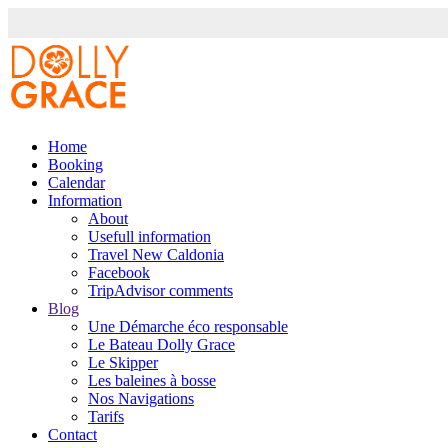
Home
Booking
Calendar
Information
About
Usefull information
Travel New Caldonia
Facebook
TripAdvisor comments
Blog
Une Démarche éco responsable
Le Bateau Dolly Grace
Le Skipper
Les baleines à bosse
Nos Navigations
Tarifs
Contact