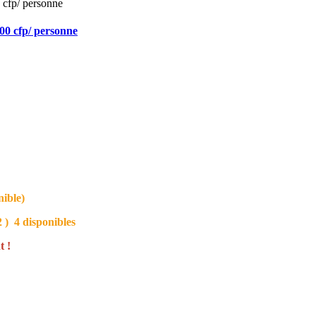
5000 cfp/ personne
nible)
 ) 4 disponibles
t !