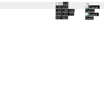
CAD
EUR
en
USD
AUD
CAD
GBP
CHF
Français
NZD
CNY
JPY
XPF
HKD
English