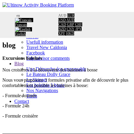
Home
en
AUD
EUR
Booking
USD
AUD
CAD
GBP
CHF
Français
Calendar
Home
/
NZD
CNY
JPY
Information
Excursions baleines
XPF
HKD
English
About
Usefull information
blog
Travel New Caldonia
Facebook
TripAdvisor comments
Excursions baleines
Blog
Une Démarche éco responsable
Nos croisières à la découverte des baleines à bosse
Le Bateau Dolly Grace
Le Skipper
Nous vous proposons 3 formules privatise afin de découvrir le plus
Les baleines à bosse
confortablement possible les baleines à bosse:
Nos Navigations
- Formule Journée
Tarifs
Contact
- Formule 24h
- Formule croisière