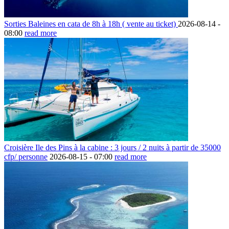
Sorties Baleines en cata de 8h à 18h ( vente au ticket)
2026-08-14 -
08:00
read more
Croisière Ile des Pins à la cabine : 3 jours / 2 nuits à partir de 35000
cfp/ personne
2026-08-15 -
07:00
read more