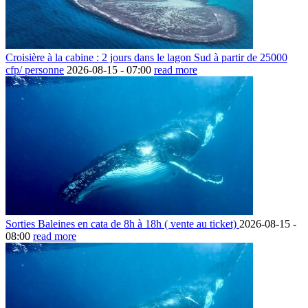
Croisière à la cabine : 2 jours dans le lagon Sud à partir de 25000
cfp/ personne
2026-08-15 -
07:00
read more
Sorties Baleines en cata de 8h à 18h ( vente au ticket)
2026-08-15 -
08:00
read more