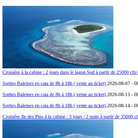
Croisière à la cabine : 2 jours dans le lagon Sud à partir de 25000 cfp
Sorties Baleines en cata de 8h à 18h ( vente au ticket)
2026-08-07 -
0
Sorties Baleines en cata de 8h à 18h ( vente au ticket)
2026-08-13 -
0
Sorties Baleines en cata de 8h à 18h ( vente au ticket)
2026-08-14 -
0
Croisière Ile des Pins à la cabine : 3 jours / 2 nuits à partir de 35000 