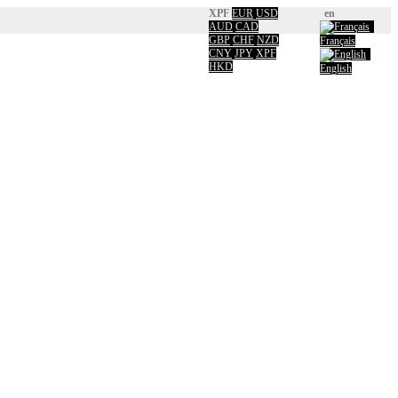
XPF
EUR
USD
en
AUD
CAD
GBP
CHF
NZD
Français
CNY
JPY
XPF
HKD
English