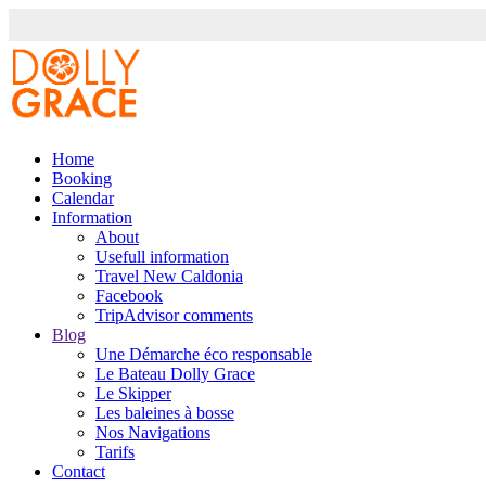
Home
Booking
Calendar
Information
About
Usefull information
Travel New Caldonia
Facebook
TripAdvisor comments
Blog
Une Démarche éco responsable
Le Bateau Dolly Grace
Le Skipper
Les baleines à bosse
Nos Navigations
Tarifs
Contact