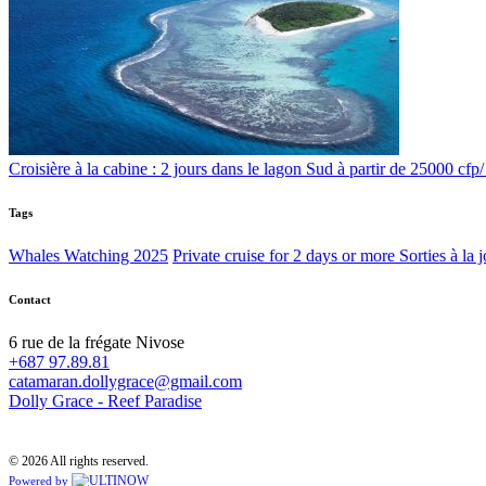
Croisière à la cabine : 2 jours dans le lagon Sud à partir de 25000 cfp
Tags
Whales Watching 2025
Private cruise for 2 days or more
Sorties à la 
Contact
6 rue de la frégate Nivose
+687 97.89.81
catamaran.dollygrace@gmail.com
Dolly Grace - Reef Paradise
© 2026 All rights reserved.
Powered by