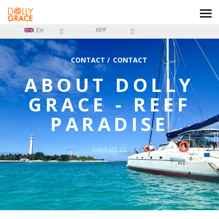
En
XPF
CONTACT
/
CONTACT
ABOUT
DOLLY
GRACE - REEF
PARADISE
Contact-us