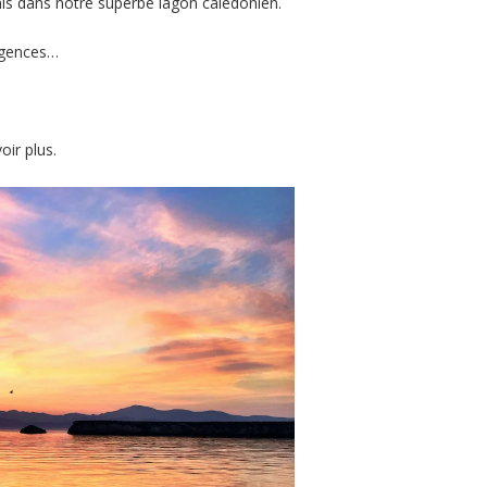
is dans notre superbe lagon calédonien.
igences…
voir plus.