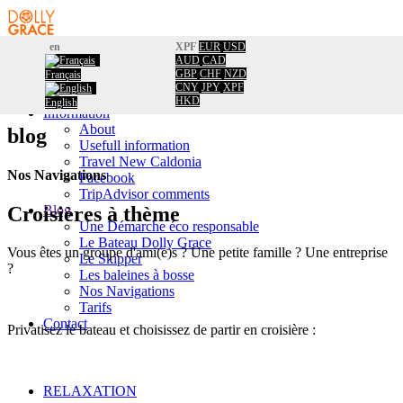
en
XPF
EUR
USD
AUD
CAD
Home
GBP
CHF
NZD
Français
Booking
Home
/
CNY
JPY
XPF
Calendar
Nos Navigations
HKD
English
Information
About
blog
Usefull information
Travel New Caldonia
Nos Navigations
Facebook
TripAdvisor comments
Blog
Croisières à thème
Une Démarche éco responsable
Le Bateau Dolly Grace
Vous êtes un groupe d'ami(e)s ? Une petite famille ? Une entreprise
Le Skipper
?
Les baleines à bosse
Nos Navigations
Tarifs
Contact
Privatisez le bateau et choisissez de partir en croisière :
RELAXATION