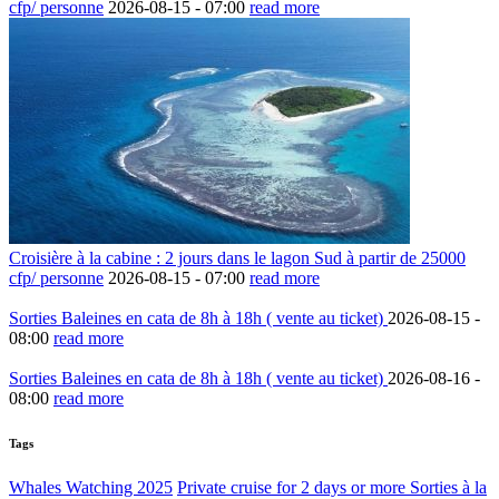
cfp/ personne
2026-08-15 -
07:00
read more
Croisière à la cabine : 2 jours dans le lagon Sud à partir de 25000
cfp/ personne
2026-08-15 -
07:00
read more
Sorties Baleines en cata de 8h à 18h ( vente au ticket)
2026-08-15 -
08:00
read more
Sorties Baleines en cata de 8h à 18h ( vente au ticket)
2026-08-16 -
08:00
read more
Tags
Whales Watching 2025
Private cruise for 2 days or more
Sorties à la