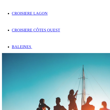
CROISIERE LAGON
CROISIERE CÔTES OUEST
BALEINES