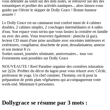
vous détendre au soleil sur des îlots isolés, se retrouver sur des îles
romantiques et profiter des activités nautiques... alors laissez-vous
guider par Olivier le skipper de Dolly Grace ! Bonne humeur
assurée !
Le Dolly Grace est un catamaran tout confort muni de 4 cabines
doubles, 2 cabines simples, 2 couchages intermédiaires et 4 salles
d'eau. Son espace vous ravira que vous fassiez la croisière en famille
ou avec des amis. Vous trouverez également : plancha (à gaz),
lecteur CD muni d'une prise auxiliaire avec enceintes intérieures et
extérieures, congélateur, douchette de pont, dessalinisateur, annexe
et son moteur 8 cv.
Sorties sunset, journées séminaire, anniversaires... tous vos
évenements sont possibles sur Dolly Grace
NOUVEAUTE ! Reef Paradise organise des croisières relaxation
sur 2j/2n. Profitez du décor du lagon pour vous relaxer avec Cécile,
professeur de yoga. Un chef cuisinier, Thommy, est là pour la
préparation de petits plats végétariens qui accompagneront votre
week-end. Minimum 6 personnes.
Dollygrace se résume par 3 mots :