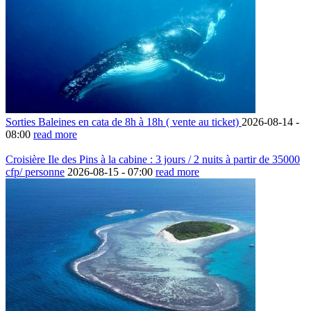
Sorties Baleines en cata de 8h à 18h ( vente au ticket)
2026-08-14 -
08:00
read more
Croisière Ile des Pins à la cabine : 3 jours / 2 nuits à partir de 35000
cfp/ personne
2026-08-15 -
07:00
read more