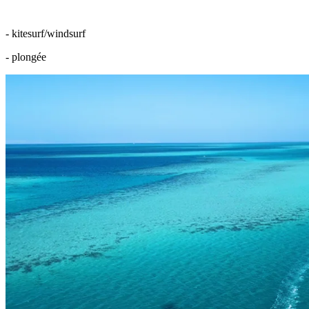
- kitesurf/windsurf
- plongée