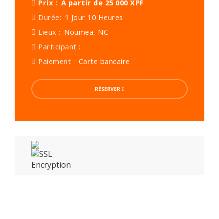
Prix :
A partir de 25 000 XPF
Durée:
1 Jour 10 Heures
Lieux :
Noumea, NC
Participant :
Paiement :
Carte bancaire
RÉSERVER