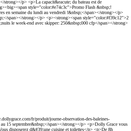
</strong></p> <p>La capacit&eacute; du bateau est de
rong><big><span style="color:#e74c3c">Promo Flash &nbsp;!
res en semaine du lundi au vendredi !&nbsp;</span></strong></p>
sp;</span></strong></p> <p><strong><span style="color:#f39c12">2
;nuits le week-end avec skipper: 250&nbsp;000 cfp</span></strong>
.dollygrace.com/fr/produit/journe-observation-des-baleines-
et au 15 septembre&nbsp;</span></strong></p> <p>Dolly Grace vous
ous disposerez d&#39;une cuisine et toilettes</p> <p>De 8h