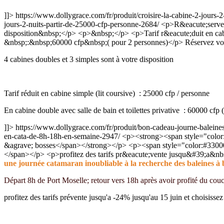
]]>
https://www.dollygrace.com/fr/produit/croisire-la-cabine-2-jours-
jours-2-nuits-partir-de-25000-cfp-personne-2684/
<p>R&eacute;servez 
disposition&nbsp;</p> <p>&nbsp;</p> <p>Tarif r&eacute;duit en cabin
&nbsp;:&nbsp;60000 cfp&nbsp;( pour 2 personnes)</p>
Réservez vot
4 cabines doubles et 3 simples sont à votre disposition
Tarif réduit en cabine simple (lit coursive) : 25000 cfp / personne
En cabine double avec salle de bain et toilettes privative : 60000 cfp 
]]>
https://www.dollygrace.com/fr/produit/bon-cadeau-journe-balein
en-cata-de-8h-18h-en-semaine-2947/
<p><strong><span style="color
&agrave; bosses</span></strong></p> <p><span style="color:#330000"
</span></p> <p>profitez des tarifs pr&eacute;vente jusqu&#39;a&nb
une journée catamaran inoubliable à la recherche des baleines à 
Départ 8h de Port Moselle; retour vers 18h après avoir profité du couche
profitez des tarifs prévente jusqu'a -24% jusqu'au 15 juin et choisissez