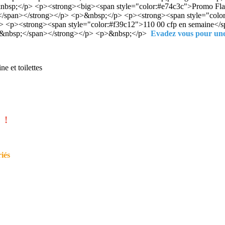
sp;</p> <p><strong><big><span style="color:#e74c3c">Promo Flash po
</span></strong></p> <p>&nbsp;</p> <p><strong><span style="color:
/p> <p><strong><span style="color:#f39c12">110 00 cfp en semaine
">&nbsp;</span></strong></p> <p>&nbsp;</p>
Evadez vous pour une 
e et toilettes
 !
iés