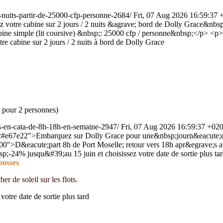
2-nuits-partir-de-25000-cfp-personne-2684/
Fri, 07 Aug 2026 16:59:37 
votre cabine sur 2 jours / 2 nuits &agrave; bord de Dolly Grace&nbsp
e simple (lit coursive) &nbsp;: 25000 cfp / personne&nbsp;</p> <p>En
re cabine sur 2 jours / 2 nuits à bord de Dolly Grace
( pour 2 personnes)
es-en-cata-de-8h-18h-en-semaine-2947/
Fri, 07 Aug 2026 16:59:37 +02
:#e67e22">Embarquez sur Dolly Grace pour une&nbsp;journ&eacute;e c
>D&eacute;part 8h de Port Moselle; retour vers 18h apr&egrave;s avo
sp;-24% jusqu&#39;au 15 juin et choisissez votre date de sortie plus
bosses
r de soleil sur les flots.
 votre date de sortie plus tard