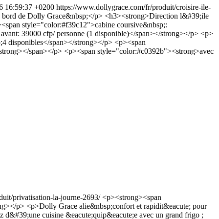
26 16:59:37 +0200
https://www.dollygrace.com/fr/produit/croisire-ile-
e; bord de Dolly Grace&nbsp;</p> <h3><strong>Direction l&#39;ile
><span style="color:#f39c12">cabine coursive&nbsp;:
avant: 39000 cfp/ personne (1 disponible)</span></strong></p> <p>
p;4 disponibles</span></strong></p> <p><span
 </strong></span></p> <p><span style="color:#c0392b"><strong>avec
uit/privatisation-la-journe-2693/
<p><strong><span
g></p> <p>Dolly Grace alie&nbsp;confort et rapidit&eacute; pour
z d&#39;une cuisine &eacute;quip&eacute;e avec un grand frigo ;