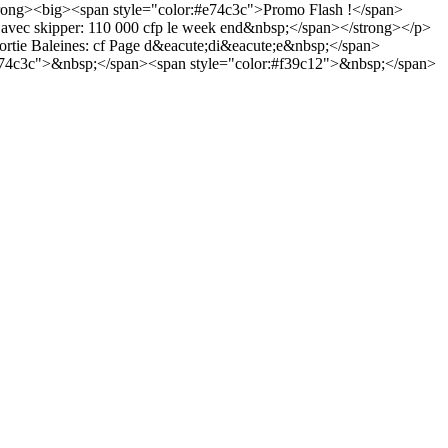
trong><big><span style="color:#e74c3c">Promo Flash !</span>
avec skipper: 110 000 cfp le week end&nbsp;</span></strong></p>
tie Baleines: cf Page d&eacute;di&eacute;e&nbsp;</span>
#e74c3c">&nbsp;</span><span style="color:#f39c12">&nbsp;</span>