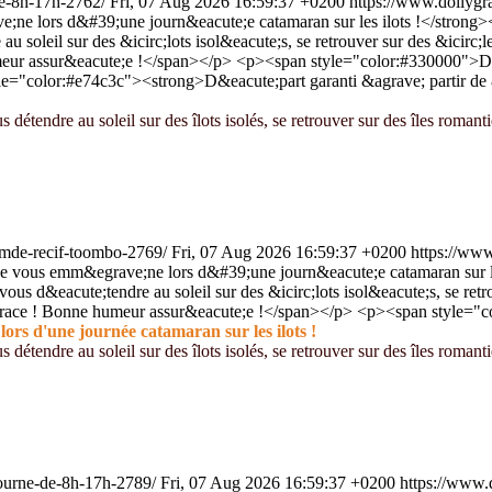
-de-8h-17h-2762/
Fri, 07 Aug 2026 16:59:37 +0200
https://www.dollygra
e lors d&#39;une journ&eacute;e catamaran sur les ilots !</strong><
soleil sur des &icirc;lots isol&eacute;s, se retrouver sur des &icirc;les
umeur assur&eacute;e !</span></p> <p><span style="color:#330000">D
le="color:#e74c3c"><strong>D&eacute;part garanti &agrave; partir d
détendre au soleil sur des îlots isolés, se retrouver sur des îles romantiq
-amde-recif-toombo-2769/
Fri, 07 Aug 2026 16:59:37 +0200
https://www
 vous emm&egrave;ne lors d&#39;une journ&eacute;e catamaran sur le
us d&eacute;tendre au soleil sur des &icirc;lots isol&eacute;s, se retro
llygrace ! Bonne humeur assur&eacute;e !</span></p> <p><span style="
rs d'une journée catamaran sur les ilots !
détendre au soleil sur des îlots isolés, se retrouver sur des îles romantiq
-journe-de-8h-17h-2789/
Fri, 07 Aug 2026 16:59:37 +0200
https://www.d