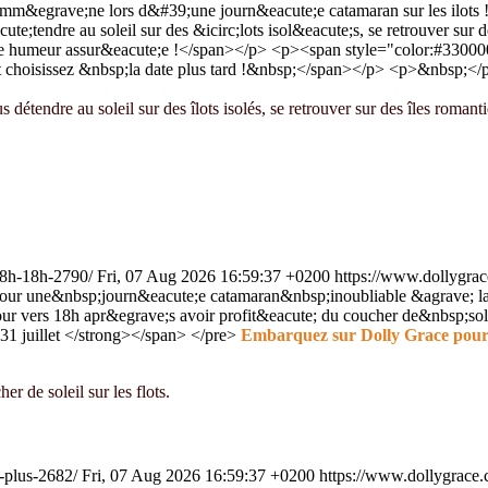
m&egrave;ne lors d&#39;une journ&eacute;e catamaran sur les ilots 
e;tendre au soleil sur des &icirc;lots isol&eacute;s, se retrouver sur de
onne humeur assur&eacute;e !</span></p> <p><span style="color:#3300
 choisissez &nbsp;la date plus tard !&nbsp;</span></p> <p>&nbsp;<
détendre au soleil sur des îlots isolés, se retrouver sur des îles romantiq
e-8h-18h-2790/
Fri, 07 Aug 2026 16:59:37 +0200
https://www.dollygrac
ur une&nbsp;journ&eacute;e catamaran&nbsp;inoubliable &agrave; la
ur vers 18h apr&egrave;s avoir profit&eacute; du coucher de&nbsp;sol
31 juillet </strong></span> </pre>
Embarquez sur Dolly Grace pour u
r de soleil sur les flots.
u-plus-2682/
Fri, 07 Aug 2026 16:59:37 +0200
https://www.dollygrace.c