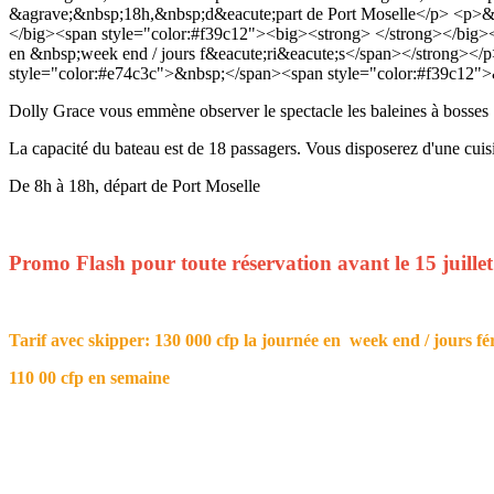
&agrave;&nbsp;18h,&nbsp;d&eacute;part de Port Moselle</p> <p>&nb
</big><span style="color:#f39c12"><big><strong> </strong></big>
en &nbsp;week end / jours f&eacute;ri&eacute;s</span></strong><
style="color:#e74c3c">&nbsp;</span><span style="color:#f39c12
Dolly Grace vous emmène observer le spectacle les baleines à bosses
La capacité du bateau est de 18 passagers. Vous disposerez d'une cuisin
De 8h à 18h, départ de Port Moselle
Promo Flash pour toute réservation avant le 15 juillet
Tarif avec skipper: 130 000 cfp la journée en week end / jours fér
110 00 cfp en semaine