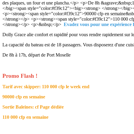
des plaques, un four et une plancha.</p> <p>De 8h &agrave;&nbsp
</big><span style="color:#f39c12"><big><strong> </strong></big><
<p><strong><span style="color:#f39c12">90000 cfp en semaine&nbs
</strong></p> <p><strong><span style="color:#f39c12">110 000 c
</strong></p> <p>&nbsp;</p>
Evadez vous pour une expérience h
Dolly Grace alie confort et rapidité pour vous rendre rapidement sur le
La capacité du bateau est de 18 passagers. Vous disposerez d'une cuis
De 8h à 17h, départ de Port Moselle
Promo Flash !
Tarif avec skipper: 110 000 cfp le week end
90000 cfp en semaine
Sortie Baleines: cf Page dédiée
110 000 cfp en semaine