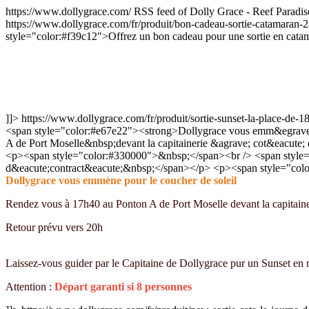
https://www.dollygrace.com/
RSS feed of Dolly Grace - Reef Paradis
https://www.dollygrace.com/fr/produit/bon-cadeau-sortie-catamaran-
style="color:#f39c12">Offrez un bon cadeau pour une sortie en 
]]>
https://www.dollygrace.com/fr/produit/sortie-sunset-la-place-de
<span style="color:#e67e22"><strong>Dollygrace vous emm&egrave
A de Port Moselle&nbsp;devant la capitainerie &agrave; cot&eacute
<p><span style="color:#330000">&nbsp;</span><br /> <span style=
d&eacute;contract&eacute;&nbsp;</span></p> <p><span style="colo
Dollygrace vous emmène pour le coucher de soleil
Rendez vous à 17h40 au Ponton A de Port Moselle devant la capitainer
Retour prévu vers 20h
Laissez-vous guider par le Capitaine de Dollygrace pur un Sunset e
Attention :
Départ garanti si 8 personnes