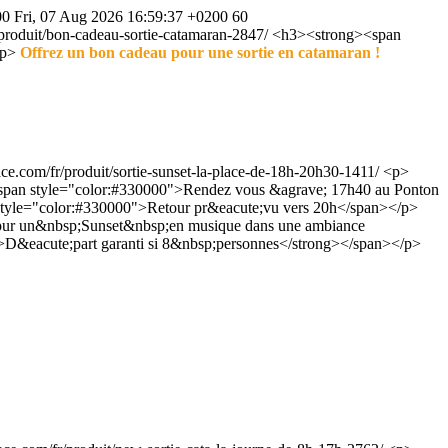
00
Fri, 07 Aug 2026 16:59:37 +0200
60
produit/bon-cadeau-sortie-catamaran-2847/
<h3><strong><span
/p>
Offrez un bon cadeau pour une sortie en catamaran !
ce.com/fr/produit/sortie-sunset-la-place-de-18h-20h30-1411/
<p>
span style="color:#330000">Rendez vous &agrave; 17h40 au Ponton
 style="color:#330000">Retour pr&eacute;vu vers 20h</span></p>
e pur un&nbsp;Sunset&nbsp;en musique dans une ambiance
>D&eacute;part garanti si 8&nbsp;personnes</strong></span></p>