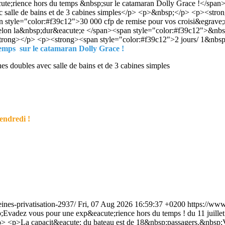
e;rience hors du temps &nbsp;sur le catamaran Dolly Grace !</span>
ec salle de bains et de 3 cabines simples</p> <p>&nbsp;</p> <p><st
style="color:#f39c12">30 000 cfp de remise pour vos croisi&egrave;
 selon la&nbsp;dur&eacute;e </span><span style="color:#f39c12">&nb
/strong></p> <p><strong><span style="color:#f39c12">2 jours/ 1&nbsp
emps sur le catamaran Dolly Grace !
es doubles avec salle de bains et de 3 cabines simples
vendredi !
eines-privatisation-2937/
Fri, 07 Aug 2026 16:59:37 +0200
https://www
vadez vous pour une exp&eacute;rience hors du temps ! du 11 juill
/p> <p>La capacit&eacute; du bateau est de 18&nbsp;passagers.&nbsp;V