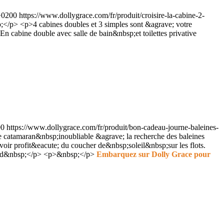
+0200
https://www.dollygrace.com/fr/produit/croisire-la-cabine-2-
;</p> <p>4 cabines doubles et 3 simples sont &agrave; votre
 cabine double avec salle de bain&nbsp;et toilettes privative
00
https://www.dollygrace.com/fr/produit/bon-cadeau-journe-baleines-
atamaran&nbsp;inoubliable &agrave; la recherche des baleines
ir profit&eacute; du coucher de&nbsp;soleil&nbsp;sur les flots.
 tard&nbsp;</p> <p>&nbsp;</p>
Embarquez sur Dolly Grace pour