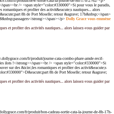
ce.com/fr/produit/new-sortie-cata-la-journe-de-8h-17h-2762/
<p>
/span><br /> <span style="color:#330000">Si pour vous le paradis,
 romantiques et profiter des activit&eacute;s nautiques... alors
&eacute;part 8h de Port Moselle; retour &agrave; 17h&nbsp;</span>
e 8&nbsp;passagers</strong></span></p>
Dolly Grace vous emmène
ues et profiter des activités nautiques... alors laissez-vous guider par
.dollygrace.com/fr/produit/journe-cata-combo-phare-amde-recif-
s ilots !</strong></span><br /> <span style="color:#330000">Si
uver sur des &icirc;les romantiques et profiter des activit&eacute;s
color:#330000">D&eacute;part 8h de Port Moselle; retour &agrave;
ues et profiter des activités nautiques... alors laissez-vous guider par
ollygrace.com/fr/produit/bon-cadeau-sortie-cata-la-journe-de-8h-17h-