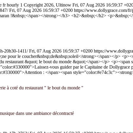
e
fr
hourly
1
Copyright 2026, Ultinow
Fri, 07 Aug 2026 16:59:37 +02
2847/
Fri, 07 Aug 2026 16:59:37 +0200
https://www.dollygrace.com/fr/
catamaran !&nbsp;</span></strong></h3> <h2>&nbsp;</h2> <p>&nbsp;<
-18h-20h30-1411/
Fri, 07 Aug 2026 16:59:37 +0200
https://www.dollygra
;ne pour le coucher&nbsp;de&nbsp;soleil</strong></span></p> <p><
; du restaurant &quot; le bout du monde &quot;</span></p> <p><span
"color:#330000">Laissez-vous guider par le Capitaine de Dollygrac
r:#330000">Attention : </span><span style="color:#e74c3c"><strong
ie à coté du restaurant " le bout du monde "
n musique dans une ambiance décontracté