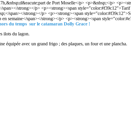
;17h,&nbsp;d&eacute;part de Port Moselle</p> <p>&nbsp;</p> <p><s
/span></strong></p> <p><strong><span style="color:#f39c12">Tarif 
p;</span></strong></p> <p><strong><span style="color:#f39c12">Sor
fp en semaine</span></strong></p> <p><strong><span style="color:
ors du temps sur le catamaran Dolly Grace !
s ilots du lagon.
ine équipée avec un grand frigo ; des plaques, un four et une plancha.