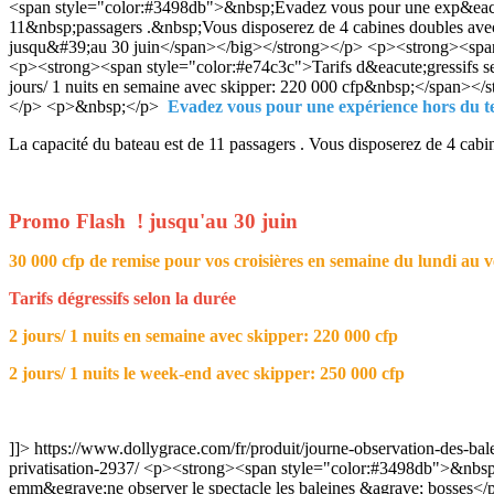
<span style="color:#3498db">&nbsp;Evadez vous pour une exp&eacut
11&nbsp;passagers .&nbsp;Vous disposerez de 4 cabines doubles av
jusqu&#39;au 30 juin</span></big></strong></p> <p><strong><span 
<p><strong><span style="color:#e74c3c">Tarifs d&eacute;gressifs
jours/ 1 nuits en semaine avec skipper: 220 000 cfp&nbsp;</span><
</p> <p>&nbsp;</p>
Evadez vous pour une expérience hors du t
La capacité du bateau est de 11 passagers . Vous disposerez de 4 cabin
Promo Flash ! jusqu'au 30 juin
30 000 cfp de remise pour vos croisières en semaine du lundi au 
Tarifs dégressifs selon la durée
2 jours/ 1 nuits en semaine avec skipper: 220 000 cfp
2 jours/ 1 nuits le week-end avec skipper: 250 000 cfp
]]>
https://www.dollygrace.com/fr/produit/journe-observation-des-bal
privatisation-2937/
<p><strong><span style="color:#3498db">&nbsp;E
emm&egrave;ne observer le spectacle les baleines &agrave; bosses<