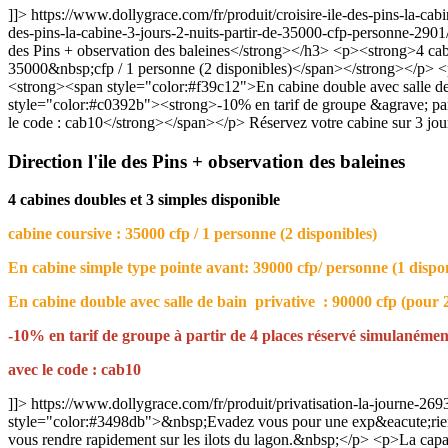
]]>
https://www.dollygrace.com/fr/produit/croisire-ile-des-pins-la-ca
des-pins-la-cabine-3-jours-2-nuits-partir-de-35000-cfp-personne-2901
des Pins + observation des baleines</strong></h3> <p><strong>4 ca
35000&nbsp;cfp / 1 personne (2 disponibles)</span></strong></p> <
<strong><span style="color:#f39c12">En cabine double avec salle 
style="color:#c0392b"><strong>-10% en tarif de groupe &agrave; p
le code : cab10</strong></span></p>
Réservez votre cabine sur 3 jou
Direction l'ile des Pins + observation des baleines
4 cabines doubles et 3 simples disponible
cabine coursive : 35000 cfp / 1 personne (2 disponibles)
En cabine simple type pointe avant: 39000 cfp/ personne (1 dispo
En cabine double avec salle de bain privative : 90000 cfp (pour 2
-10% en tarif de groupe à partir de 4 places réservé simulanémen
avec le code : cab10
]]>
https://www.dollygrace.com/fr/produit/privatisation-la-journe-269
style="color:#3498db">&nbsp;Evadez vous pour une exp&eacute;rienc
vous rendre rapidement sur les ilots du lagon.&nbsp;</p> <p>La cap