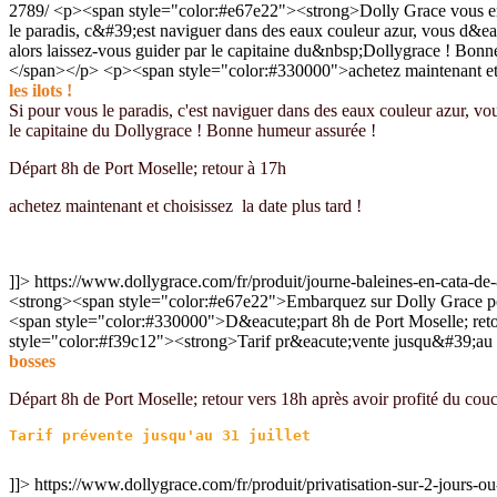
2789/
<p><span style="color:#e67e22"><strong>Dolly Grace vous em
le paradis, c&#39;est naviguer dans des eaux couleur azur, vous d&eacut
alors laissez-vous guider par le capitaine du&nbsp;Dollygrace ! B
</span></p> <p><span style="color:#330000">achetez maintenant et
les ilots !
Si pour vous le paradis, c'est naviguer dans des eaux couleur azur, vous 
le capitaine du Dollygrace ! Bonne humeur assurée !
Départ 8h de Port Moselle; retour à 17h
achetez maintenant et choisissez la date plus tard !
]]>
https://www.dollygrace.com/fr/produit/journe-baleines-en-cata-d
<strong><span style="color:#e67e22">Embarquez sur Dolly Grace po
<span style="color:#330000">D&eacute;part 8h de Port Moselle; reto
style="color:#f39c12"><strong>Tarif pr&eacute;vente jusqu&#39;au 
bosses
Départ 8h de Port Moselle; retour vers 18h après avoir profité du couche
]]>
https://www.dollygrace.com/fr/produit/privatisation-sur-2-jours-o