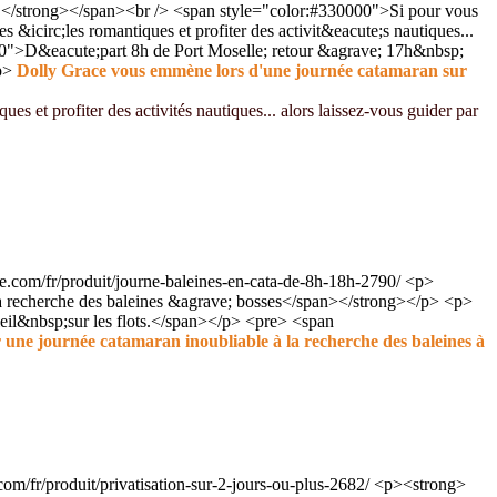
!</strong></span><br /> <span style="color:#330000">Si pour vous
s &icirc;les romantiques et profiter des activit&eacute;s nautiques...
00">D&eacute;part 8h de Port Moselle; retour &agrave; 17h&nbsp;
/p>
Dolly Grace vous emmène lors d'une journée catamaran sur
ues et profiter des activités nautiques... alors laissez-vous guider par
e.com/fr/produit/journe-baleines-en-cata-de-8h-18h-2790/
<p>
 recherche des baleines &agrave; bosses</span></strong></p> <p>
eil&nbsp;sur les flots.</span></p> <pre> <span
ne journée catamaran inoubliable à la recherche des baleines à
om/fr/produit/privatisation-sur-2-jours-ou-plus-2682/
<p><strong>