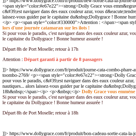
]]>
https://www.dollygrace.com/fr/produit/new-sortie-cata-la-journe
<span style="color:#e67e22"><strong>Dolly Grace vous emm&egrave;n
c&#39;est naviguer dans des eaux couleur azur, vous d&eacute;tendre au 
laissez-vous guider par le capitaine du&nbsp;Dollygrace ! Bonne h
</p> <p><span style="color:#330000">Attention : </span><span sty
lors d'une journée catamaran sur les ilots !
Si pour vous le paradis, c'est naviguer dans des eaux couleur azur, vous 
le capitaine du Dollygrace ! Bonne humeur assurée !
Départ 8h de Port Moselle; retour à 17h
Attention :
Départ garanti à partir de 8 passagers
]]>
https://www.dollygrace.com/fr/produit/journe-cata-combo-phare
toombo-2769/
<p><span style="color:#e67e22"><strong>Dolly Grace
pour vous le paradis, c&#39;est naviguer dans des eaux couleur azur, vo
nautiques... alors laissez-vous guider par le capitaine du&nbsp;Do
18h&nbsp;</span></p> <p>&nbsp;</p>
Dolly Grace vous emmène lo
Si pour vous le paradis, c'est naviguer dans des eaux couleur azur, vous 
le capitaine du Dollygrace ! Bonne humeur assurée !
Départ 8h de Port Moselle; retour à 18h
]]>
https://www.dollygrace.com/fr/produit/bon-cadeau-sortie-cata-la