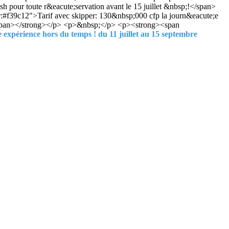
ur toute r&eacute;servation avant le 15 juillet &nbsp;!</span>
#f39c12">Tarif avec skipper: 130&nbsp;000 cfp la journ&eacute;e
</span></strong></p> <p>&nbsp;</p> <p><strong><span
expérience hors du temps ! du 11 juillet au 15 septembre