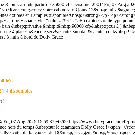
bine-3-jours-2-nuits-partir-de-35000-cfp-personne-2901/
Fri, 07 Aug 20
/
<p>R&eacute;servez votre cabine sur 3 jours / 3&nbsp;nuits &agrav
bines doubles et 3 simples disponible&nbsp;</strong></p> <p><strong
p><strong><span style="color:#f39c12">En cabine simple type pointe 
de bain &nbsp;privative &nbsp;:&nbsp;90000 cfp&nbsp;(pour 2 ) &nbs
artir de 4 places r&eacute;serv&eacute; simulan&eacute;ment&nbsp;!
rs / 3 nuits à bord de Dolly Grace
nible)
 ) 4 disponibles
t !
3/
Fri, 07 Aug 2026 16:59:37 +0200
https://www.dollygrace.com/fr/prod
e hors du temps &nbsp;sur le catamaran Dolly Grace !</span></stron
acit&eacute; du bateau est de 18&nbsp;passagers.&nbsp;Vous disposere