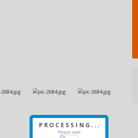
P R O C E S S I N G . . .
Please wait