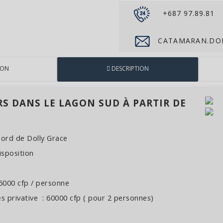
+687 97.89.81
CATAMARAN.DO
ION
DESCRIPTION
URS DANS LE LAGON SUD À PARTIR DE
 bord de Dolly Grace
isposition
 25000 cfp / personne
es privative : 60000 cfp ( pour 2 personnes)