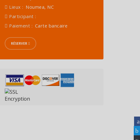
Lieux :
Noumea, NC
Participant :
Paiement :
Carte bancaire
RÉSERVER