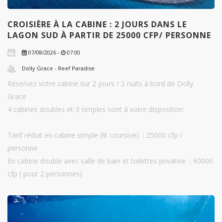
CROISIÈRE À LA CABINE : 2 JOURS DANS LE
LAGON SUD À PARTIR DE 25000 CFP/ PERSONNE
07/08/2026 -
07:00
Dolly Grace - Reef Paradise
Réservez votre cabine sur 2 jours / 2 nuits à bord de Dolly
Grace
4 cabines doubles et 3 simples sont à votre disposition
Tarif réduit en cabine simple (lit coursive) : 25000 cfp /
personne
En cabine double avec salle de bain et toilettes privative : 60000
cfp ( pour 2 personnes)