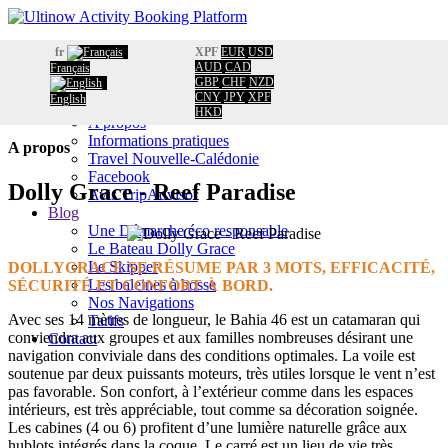
Accueil
fr
XPF
EUR
USD
Réservation
AUD
CAD
Français
GBP
CHF
NZD
Calendrier
Accueil
/
CNY
JPY
XPF
English
Information
A propos
HKD
A propos
Informations pratiques
A propos
Travel Nouvelle-Calédonie
Facebook
Dolly Grace - Reef Paradise
Avis TripAdvisor
Blog
Une Démarche éco responsable
Le Bateau Dolly Grace
Le Skipper
DOLLYGRACE SE RÉSUME PAR 3 MOTS, EFFICACITÉ,
Les baleines à bosse
SÉCURITÉ ET CONFORT À BORD.
Nos Navigations
Avec ses 14 mètres de longueur, le Bahia 46 est un catamaran qui
Tarifs
conviendra aux groupes et aux familles nombreuses désirant une
Contact
navigation conviviale dans des conditions optimales. La voile est
soutenue par deux puissants moteurs, très utiles lorsque le vent n’est
pas favorable. Son confort, à l’extérieur comme dans les espaces
intérieurs, est très appréciable, tout comme sa décoration soignée.
Les cabines (4 ou 6) profitent d’une lumière naturelle grâce aux
hublots intégrés dans la coque. Le carré est un lieu de vie très