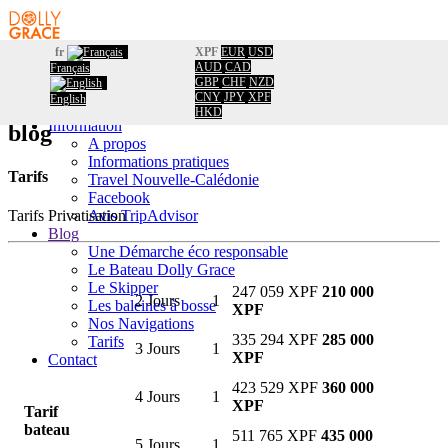
fr
XPF
EUR
USD
AUD
CAD
Français
Accueil
Accueil
/
GBP
CHF
NZD
Réservation
Tarifs
CNY
JPY
XPF
English
Calendrier
HKD
Information
blog
A propos
Informations pratiques
Tarifs
Travel Nouvelle-Calédonie
Facebook
Avis TripAdvisor
Tarifs Privatisation
Blog
Une Démarche éco responsable
Le Bateau Dolly Grace
Le Skipper
247 059 XPF
210 000
2 Jours
1
Les baleines à bosse
XPF
Nos Navigations
335 294 XPF
285 000
Tarifs
3 Jours
1
XPF
Contact
423 529 XPF
360 000
4 Jours
1
XPF
Tarif
bateau
511 765 XPF
435 000
5 Jours
1