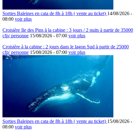
Sorties Baleines en cata de 8h à 18h ( vente au ticket)
14/08/2026 -
08:00
voir plus
Croisière Ile des Pins à la cabine : 3 jours / 2 nuits à partir de 35000
cfp/ personne
15/08/2026 -
07:00
voir plus
Croisière à la cabine : 2 jours dans le lagon Sud à partir de 25000
cfp/ personne
15/08/2026 -
07:00
voir plus
Sorties Baleines en cata de 8h à 18h ( vente au ticket)
15/08/2026 -
08:00
voir plus