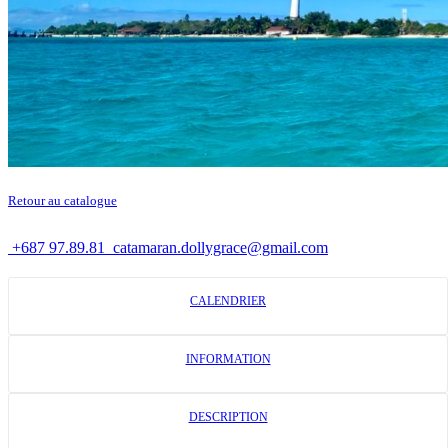
Retour au catalogue
+687 97.89.81
catamaran.dollygrace@gmail.com
CALENDRIER
INFORMATION
DESCRIPTION