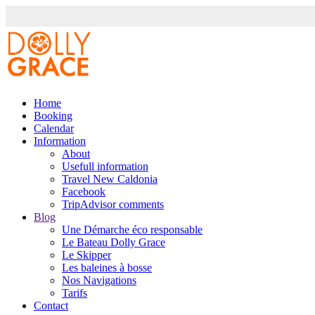
Home
Booking
Calendar
Information
About
Usefull information
Travel New Caldonia
Facebook
TripAdvisor comments
Blog
Une Démarche éco responsable
Le Bateau Dolly Grace
Le Skipper
Les baleines à bosse
Nos Navigations
Tarifs
Contact