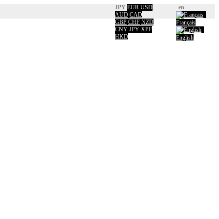
JPY
EUR
USD
en
AUD
CAD
GBP
CHF
NZD
Français
CNY
JPY
XPF
HKD
English