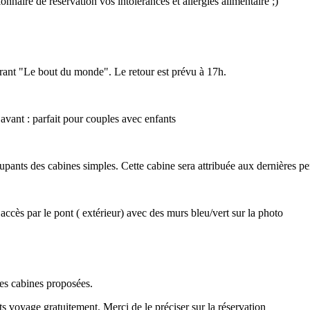
naire de réservation vos intolérances et allergies alimentaire ;)
urant "Le bout du monde". Le retour est prévu à 17h.
vant : parfait pour couples avec enfants
cupants des cabines simples. Cette cabine sera attribuée aux dernières 
 accès par le pont ( extérieur) avec des murs bleu/vert sur la photo
tes cabines proposées.
s voyage gratuitement. Merci de le préciser sur la réservation