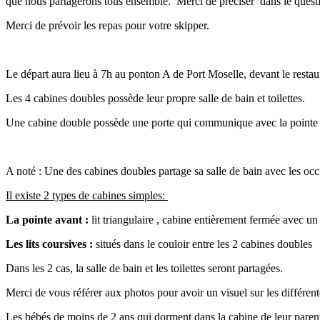
que nous partagerons tous ensemble. Merci de préciser dans le question
Merci de prévoir les repas pour votre skipper.
Le départ aura lieu à 7h au ponton A de Port Moselle, devant le resta
Les 4 cabines doubles possède leur propre salle de bain et toilettes.
Une cabine double possède une porte qui communique avec la pointe a
A noté : Une des cabines doubles partage sa salle de bain avec les oc
Il existe 2 types de cabines simples:
La pointe avant :
lit triangulaire , cabine entièrement fermée avec un
Les lits coursives :
situés dans le couloir entre les 2 cabines doubles
Dans les 2 cas, la salle de bain et les toilettes seront partagées.
Merci de vous référer aux photos pour avoir un visuel sur les différen
Les bébés de moins de 2 ans qui dorment dans la cabine de leur parent