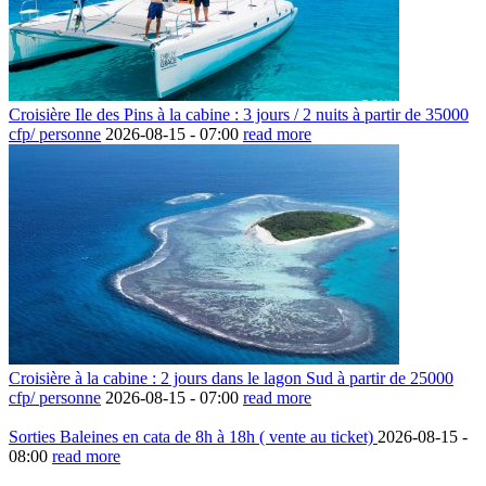
Croisière Ile des Pins à la cabine : 3 jours / 2 nuits à partir de 35000
cfp/ personne
2026-08-15 -
07:00
read more
Croisière à la cabine : 2 jours dans le lagon Sud à partir de 25000
cfp/ personne
2026-08-15 -
07:00
read more
Sorties Baleines en cata de 8h à 18h ( vente au ticket)
2026-08-15 -
08:00
read more