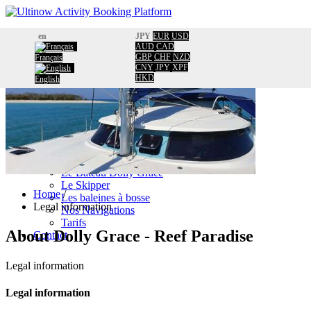
Home
en
JPY
EUR
USD
Booking
AUD
CAD
GBP
CHF
NZD
Français
Calendar
CNY
JPY
XPF
Information
HKD
English
About
Usefull information
Travel New Caldonia
Facebook
TripAdvisor comments
Blog
Une Démarche éco responsable
Le Bateau Dolly Grace
Le Skipper
Home
/
Les baleines à bosse
Legal information
Nos Navigations
Tarifs
About
Dolly Grace - Reef Paradise
Contact
Legal information
Legal information