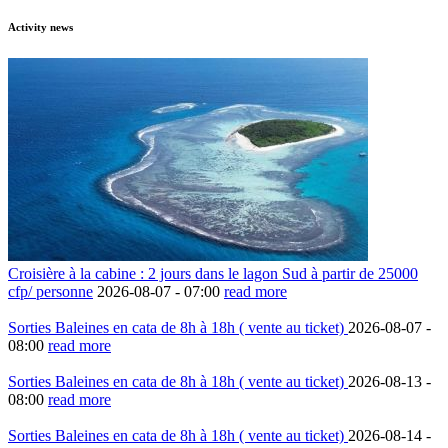
Activity news
Croisière à la cabine : 2 jours dans le lagon Sud à partir de 25000
cfp/ personne
2026-08-07 -
07:00
read more
Sorties Baleines en cata de 8h à 18h ( vente au ticket)
2026-08-07 -
08:00
read more
Sorties Baleines en cata de 8h à 18h ( vente au ticket)
2026-08-13 -
08:00
read more
Sorties Baleines en cata de 8h à 18h ( vente au ticket)
2026-08-14 -