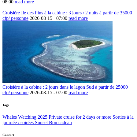
08:00
read more
Croisière Ile des Pins à la cabine : 3 jours / 2 nuits à partir de 35000
cfp/ personne
2026-08-15 -
07:00
read more
Croisière à la cabine : 2 jours dans le lagon Sud à partir de 25000
cfp/ personne
2026-08-15 -
07:00
read more
Tags
Whales Watching 2025
Private cruise for 2 days or more
Sorties à la
journée / soirées Sunset
Bon cadeau
Contact