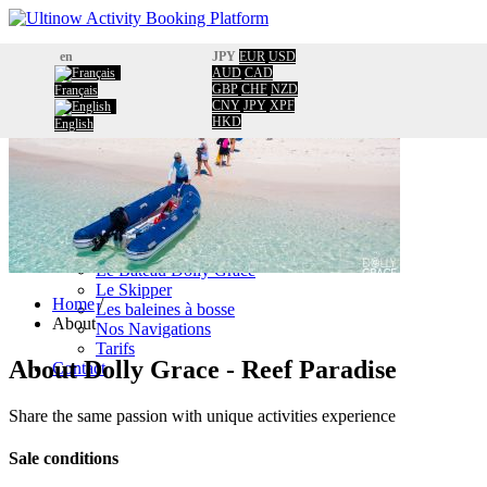
Home
en
JPY
EUR
USD
Booking
AUD
CAD
GBP
CHF
NZD
Français
Calendar
CNY
JPY
XPF
Information
HKD
English
About
Usefull information
Travel New Caldonia
Facebook
TripAdvisor comments
Blog
Une Démarche éco responsable
Le Bateau Dolly Grace
Le Skipper
Home
/
Les baleines à bosse
About
Nos Navigations
Tarifs
About
Dolly Grace - Reef Paradise
Contact
Share the same passion with unique activities experience
Sale conditions