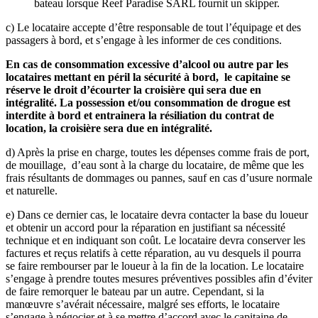
bateau lorsque Reef Paradise SARL fournit un skipper.
c) Le locataire accepte d’être responsable de tout l’équipage et des
passagers à bord, et s’engage à les informer de ces conditions.
En cas de consommation excessive d’alcool ou autre par les
locataires mettant en péril la sécurité à bord, le capitaine se
réserve le droit d’écourter la croisière qui sera due en
intégralité. La possession et/ou consommation de drogue est
interdite à bord et entrainera la résiliation du contrat de
location, la croisière sera due en intégralité.
d) Après la prise en charge, toutes les dépenses comme frais de port,
de mouillage, d’eau sont à la charge du locataire, de même que les
frais résultants de dommages ou pannes, sauf en cas d’usure normale
et naturelle.
e) Dans ce dernier cas, le locataire devra contacter la base du loueur
et obtenir un accord pour la réparation en justifiant sa nécessité
technique et en indiquant son coût. Le locataire devra conserver les
factures et reçus relatifs à cette réparation, au vu desquels il pourra
se faire rembourser par le loueur à la fin de la location. Le locataire
s’engage à prendre toutes mesures préventives possibles afin d’éviter
de faire remorquer le bateau par un autre. Cependant, si la
manœuvre s’avérait nécessaire, malgré ses efforts, le locataire
s’engage à négocier et à se mettre d’accord avec le capitaine de