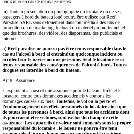
particulier en cas de mauvaise météo
m) Toute représentation ou photographie du locataire ou de ses
passagers à bord du bateau loué pourra être utilisée par Reef
Paradise SARL sans défraiement dans tout média à des fins de
promotion ou de marketing, incluant du matériel promotionnel tel
que des brochures, des vidéos, des diaporamas, des publicités et
internet.
o)
Reef paradise ne pourra pas être tenus responsable dans le
cas ou l’alcool à bord ai entrainé un quelconque incident ou
accident sur le navire ou une personne. Seul le locataire sera
tenus responsable des conséquences de l’alcool à bord. Toutes
drogues est interdite à bord du bateau.
Art 8 : Assurance
L’exploitant a souscrit une assurance pour le bateau affrété et le
locataire, contre tous dommages accidentels y compris les
dommages causés aux tiers.
Toutefois, le vol ou la perte et
l’endommagement des effets personnels du locataire ainsi que
de toutes les personnes à bord, ainsi que tous les accidents dont
ils pourraient être victimes, sont exclus du champ de cette
assurance. Les appareils de valeur sont emmenés sous la propre
responsabilité du locataire , le loueur ne pourra être tenu
responsable d’aucun dommage survenu durant la croisière .