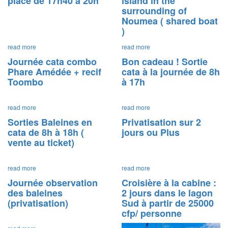
place de 17h40 à 20h
island in the
surrounding of
Noumea ( shared boat
)
read more
read more
Journée cata combo
Bon cadeau ! Sortie
Phare Amédée + recif
cata à la journée de 8h
Toombo
à 17h
read more
read more
Sorties Baleines en
Privatisation sur 2
cata de 8h à 18h (
jours ou Plus
vente au ticket)
read more
read more
Journée observation
Croisière à la cabine :
des baleines
2 jours dans le lagon
(privatisation)
Sud à partir de 25000
cfp/ personne