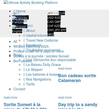
Home
en
JPY
EUR
Booking
USD
AUD
Calendar
CAD
GBP
Français
Information
CHF
NZD
CNY
JPY
XPF
About
English
HKD
Usefull information
Travel New Caldonia
All
Facebook
Whales Watching 2025
TripAdvisor comments
Private cruise for 2 days or more
Blog
Sorties à la journée / soirées Sunset
Une Démarche éco responsable
Bon cadeau
Le Bateau Dolly Grace
read more
Le Skipper
Les baleines à bosse
Bon cadeau sortie
Nos Navigations
Catamaran
Tarifs
Contact
read more
read more
Sortie Sunset à la
Day trip to a sandy