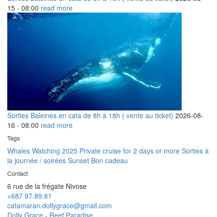
15 -
08:00
read more
Sorties Baleines en cata de 8h à 18h ( vente au ticket)
2026-08-
16 -
08:00
read more
Tags
Whales Watching 2025
Private cruise for 2 days or more
Sorties à
la journée / soirées Sunset
Bon cadeau
Contact
6 rue de la frégate Nivose
+687 97.89.81
catamaran.dollygrace@gmail.com
Dolly Grace - Reef Paradise