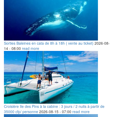
Sorties Baleines en cata de 8h à 18h ( vente au ticket)
2026-08-
14 -
08:00
read more
Croisière Ile des Pins à la cabine : 3 jours / 2 nuits à partir de
35000 cfp/ personne
2026-08-15 -
07:00
read more