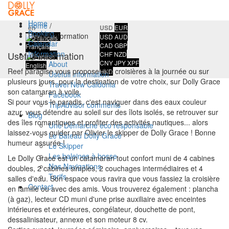
Home
Home
/
en
USD
EUR
Booking
Usefull information
USD
AUD
Calendar
CAD
GBP
Français
Information
Usefull information
CHF
NZD
CNY
JPY
XPF
About
English
Reef paradise vous propose des croisières à la journée ou sur
HKD
Usefull information
plusieurs jours, pour la destination de votre choix, sur Dolly Grace
Travel New Caldonia
son catamaran à voile.
Facebook
Si pour vous le paradis, c'est naviguer dans des eaux couleur
TripAdvisor comments
azur, vous détendre au soleil sur des îlots isolés, se retrouver sur
Blog
des îles romantiques et profiter des activités nautiques... alors
Une Démarche éco responsable
laissez-vous guider par Olivier le skipper de Dolly Grace ! Bonne
Le Bateau Dolly Grace
humeur assurée !
Le Skipper
Les baleines à bosse
Le Dolly Grace est un catamaran tout confort muni de 4 cabines
Nos Navigations
doubles, 2 cabines simples, 2 couchages intermédiaires et 4
Tarifs
salles d'eau. Son espace vous ravira que vous fassiez la croisière
Contact
en famille ou avec des amis. Vous trouverez également : plancha
(à gaz), lecteur CD muni d'une prise auxiliaire avec enceintes
intérieures et extérieures, congélateur, douchette de pont,
dessalinisateur, annexe et son moteur 8 cv.