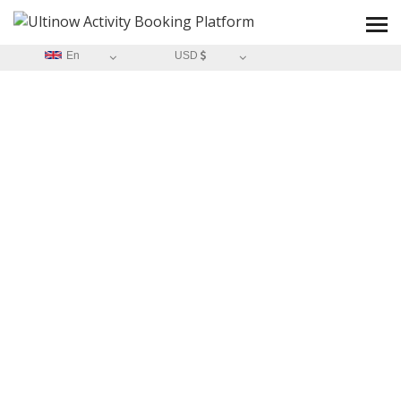
En
USD
HOME
/
LE BATEAU DOLLY GRACE
BLOG