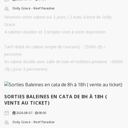
Dolly Grace - Reef Paradise
Réservez votre cabine sur 2 jours / 2 nuits à bord de Dolly
Grace
4 cabines doubles et 3 simples sont à votre disposition
Tarif réduit en cabine simple (lit coursive) : 25000 cfp /
personne
En cabine double avec salle de bain et toilettes privative : 60000
cfp ( pour 2 personnes)
SORTIES BALEINES EN CATA DE 8H À 18H (
VENTE AU TICKET)
2026-08-07 -
08:00
Dolly Grace - Reef Paradise