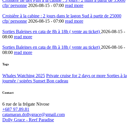
Croisière Ile des Pins à la cabine : 3 jours / 2 nuits à partir de 35000
cfp/ personne
2026-08-15 -
07:00
read more
Croisière à la cabine : 2 jours dans le lagon Sud à partir de 25000
cfp/ personne
2026-08-15 -
07:00
read more
Sorties Baleines en cata de 8h à 18h ( vente au ticket)
2026-08-15 -
08:00
read more
Sorties Baleines en cata de 8h à 18h ( vente au ticket)
2026-08-16 -
08:00
read more
Tags
Whales Watching 2025
Private cruise for 2 days or more
Sorties à la
journée / soirées Sunset
Bon cadeau
Contact
6 rue de la frégate Nivose
+687 97.89.81
catamaran.dollygrace@gmail.com
Dolly Grace - Reef Paradise