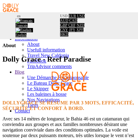
en
USD
EUR
USD
AUD
CAD
Home
GBP
CHF
NZD
Français
Booking
Home
/
CNY
JPY
XPF
Calendar
About
HKD
English
Information
About
About
Usefull information
Travel New Caldonia
Dolly Grace - Reef Paradise
Facebook
TripAdvisor comments
Blog
Une Démarche éco responsable
Le Bateau Dolly Grace
Le Skipper
Les baleines à bosse
Nos Navigations
DOLLYGRACE SE RÉSUME PAR 3 MOTS, EFFICACITÉ,
Tarifs
SÉCURITÉ ET CONFORT À BORD.
Contact
Avec ses 14 mètres de longueur, le Bahia 46 est un catamaran qui
conviendra aux groupes et aux familles nombreuses désirant une
navigation conviviale dans des conditions optimales. La voile est
soutenue par deux puissants moteurs, très utiles lorsque le vent n’est