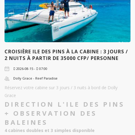
CROISIÈRE ILE DES PINS À LA CABINE : 3 JOURS /
2 NUITS À PARTIR DE 35000 CFP/ PERSONNE
2026-08-15 -
07:00
Dolly Grace - Reef Paradise
Réservez votre cabine sur 3 jours / 3 nuits à bord de Dolly
Grace
DIRECTION L'ILE DES PINS
+ OBSERVATION DES
BALEINES
4 cabines doubles et 3 simples disponible