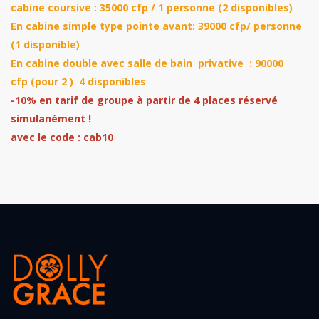
cabine coursive : 35000 cfp / 1 personne (2 disponibles)
En cabine simple type pointe avant: 39000 cfp/ personne
(1 disponible)
En cabine double avec salle de bain privative : 90000
cfp (pour 2 ) 4 disponibles
-10% en tarif de groupe à partir de 4 places réservé
simulanément !
avec le code : cab10