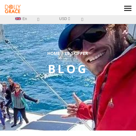
En
USD
HOME
/
LE SKIPPER
BLOG