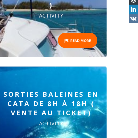
)
ACTIVITY
READ MORE
SORTIES BALEINES EN
CATA DE 8H À 18H (
VENTE AU TICKET)
ACTIVITY