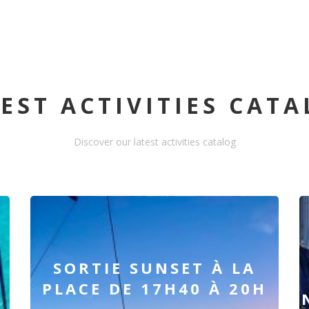
EST ACTIVITIES CAT
Discover our latest activities catalog
SORTIE SUNSET À LA
PLACE DE 17H40 À 20H