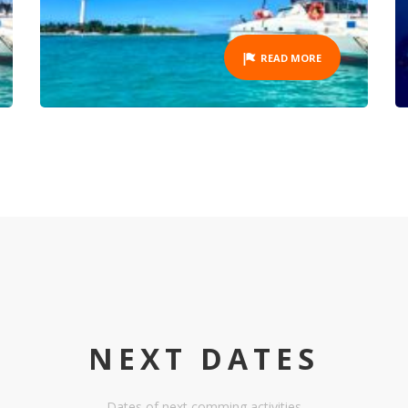
READ MORE
NEXT DATES
Dates of next comming activities