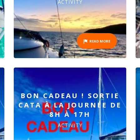
ACTIVITY
READ MORE
BON CADEAU ! SORTIE
CATA À LA JOURNÉE DE
8H À 17H
ACTIVITY