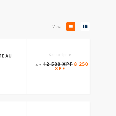
View:
Standard price
TE AU
12 500 XPF
8 250
FROM
XPF