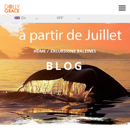
En
XPF
HOME
/
EXCURSIONS BALEINES
BLOG