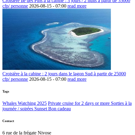
Croisière Ile des Pins à la cabine : 3 jours / 2 nuits à partir de 35000
cfp/ personne
2026-08-15 -
07:00
read more
Croisière à la cabine : 2 jours dans le lagon Sud à partir de 25000
cfp/ personne
2026-08-15 -
07:00
read more
Tags
Whales Watching 2025
Private cruise for 2 days or more
Sorties à la
journée / soirées Sunset
Bon cadeau
Contact
6 rue de la frégate Nivose