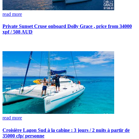
read more
Private Sunset Cruse onboard Dolly Grace , price from 34000
xpf / 508 AUD
read more
Croisière Lagon Sud à la cabine : 3 jours / 2 nuits à partir de
35000 cfp/ personne