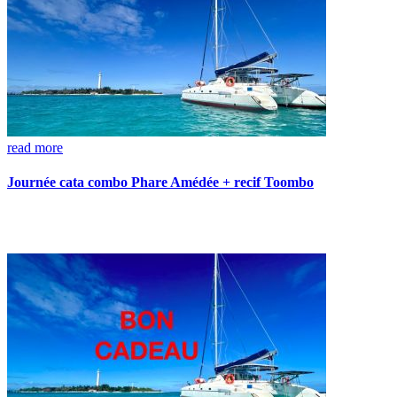
read more
Journée cata combo Phare Amédée + recif Toombo