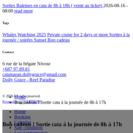
Sorties Baleines en cata de 8h à 18h ( vente au ticket)
2026-08-16 -
08:00
read more
Tags
Whales Watching 2025
Private cruise for 2 days or more
Sorties à la
journée / soirées Sunset
Bon cadeau
Contact
6 rue de la frégate Nivose
+687 97.89.81
catamaran.dollygrace@gmail.com
Dolly Grace - Reef Paradise
© 2026 All rights reserved.
Home
/
Bon cadeau ! Sortie cata à la journée de 8h à 17h
Powered by
Home
Booking
Calendar
Bon cadeau ! Sortie cata à la journée de 8h à 17h
Sale conditions
Legal information