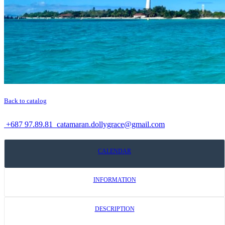
Back to catalog
+687 97.89.81
catamaran.dollygrace@gmail.com
CALENDAR
INFORMATION
DESCRIPTION