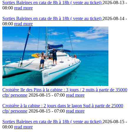
Sorties Baleines en cata de 8h à 18h ( vente au ticket)
2026-08-13 -
08:00
read more
Sorties Baleines en cata de 8h à 18h ( vente au ticket)
2026-08-14 -
08:00
read more
Croisière Ile des Pins à la cabine : 3 jours / 2 nuits à partir de 35000
cfp/ personne
2026-08-15 -
07:00
read more
Croisière à la cabine : 2 jours dans le lagon Sud à partir de 25000
cfp/ personne
2026-08-15 -
07:00
read more
Sorties Baleines en cata de 8h à 18h ( vente au ticket)
2026-08-15 -
08:00
read more