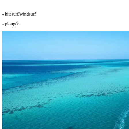
- kitesurf/windsurf
- plongée