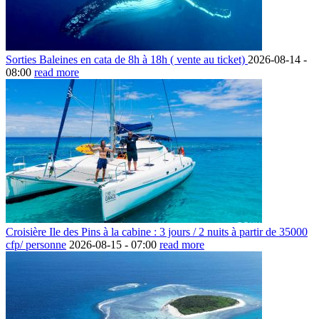
Sorties Baleines en cata de 8h à 18h ( vente au ticket)
2026-08-14 -
08:00
read more
Croisière Ile des Pins à la cabine : 3 jours / 2 nuits à partir de 35000
cfp/ personne
2026-08-15 -
07:00
read more