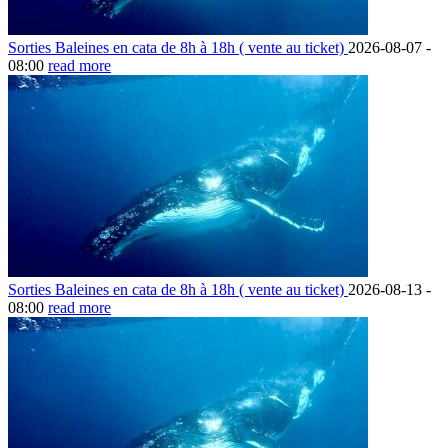
Sorties Baleines en cata de 8h à 18h ( vente au ticket)
2026-08-07 -
08:00
read more
Sorties Baleines en cata de 8h à 18h ( vente au ticket)
2026-08-13 -
08:00
read more