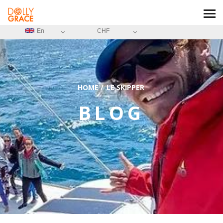
En
CHF
HOME
/
LE SKIPPER
BLOG