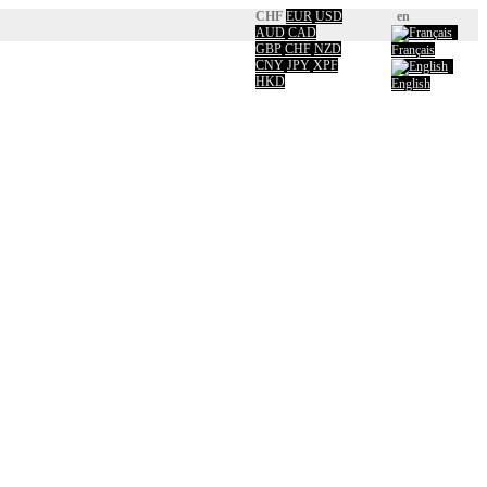
CHF
EUR
USD
en
AUD
CAD
GBP
CHF
NZD
Français
CNY
JPY
XPF
HKD
English