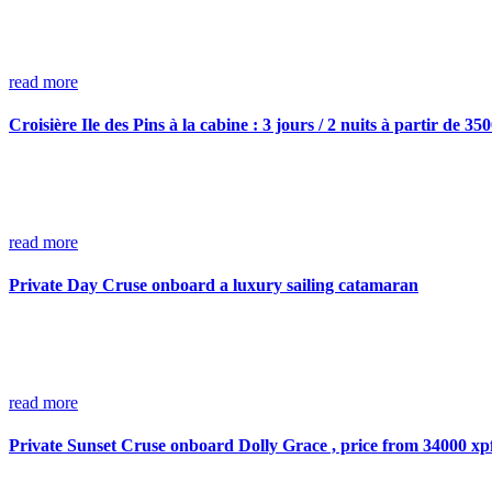
read more
Croisière Ile des Pins à la cabine : 3 jours / 2 nuits à partir de 3
read more
Private Day Cruse onboard a luxury sailing catamaran
read more
Private Sunset Cruse onboard Dolly Grace , price from 34000 xp