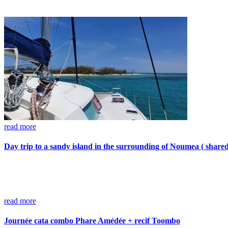
read more
Day trip to a sandy island in the surrounding of Noumea ( shared
read more
Journée cata combo Phare Amédée + recif Toombo