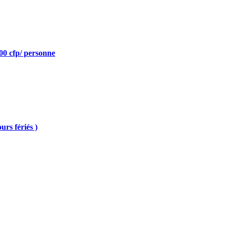
000 cfp/ personne
rs fériés )