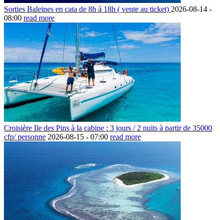
Sorties Baleines en cata de 8h à 18h ( vente au ticket)
2026-08-14 -
08:00
read more
Croisière Ile des Pins à la cabine : 3 jours / 2 nuits à partir de 35000
cfp/ personne
2026-08-15 -
07:00
read more