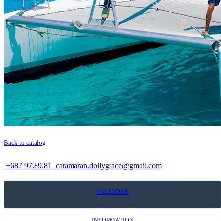
Back to catalog
+687 97.89.81
catamaran.dollygrace@gmail.com
CALENDAR
INFORMATION