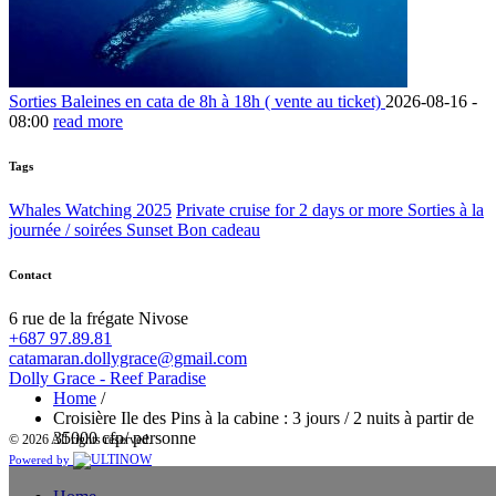
Sorties Baleines en cata de 8h à 18h ( vente au ticket)
2026-08-16 -
08:00
read more
Tags
Whales Watching 2025
Private cruise for 2 days or more
Sorties à la
journée / soirées Sunset
Bon cadeau
Contact
6 rue de la frégate Nivose
+687 97.89.81
catamaran.dollygrace@gmail.com
Dolly Grace - Reef Paradise
Home
/
Croisière Ile des Pins à la cabine : 3 jours / 2 nuits à partir de
35000 cfp/ personne
© 2026 All rights reserved.
Powered by