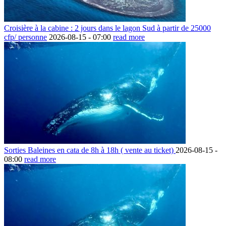
Croisière à la cabine : 2 jours dans le lagon Sud à partir de 25000
cfp/ personne
2026-08-15 -
07:00
read more
Sorties Baleines en cata de 8h à 18h ( vente au ticket)
2026-08-15 -
08:00
read more