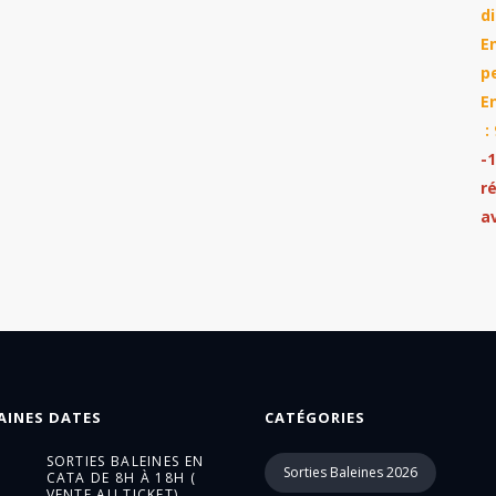
d
E
p
E
:
-
r
a
AINES DATES
CATÉGORIES
SORTIES BALEINES EN
Sorties Baleines 2026
CATA DE 8H À 18H (
VENTE AU TICKET)