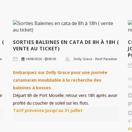
 (
SORTIES BALEINES EN CATA DE 8H À 18H (
C
VENTE AU TICKET)
J
P
se
14/08/2026 -
08:00
Dolly Grace - Reef Paradise
Embarquez sur Dolly Grace pour une journée
Ré
catamaran inoubliable à la recherche des
D
baleines à bosses
ir
Départ 8h de Port Moselle; retour vers 18h après avoir
profité du coucher de soleil sur les flots.
4
c