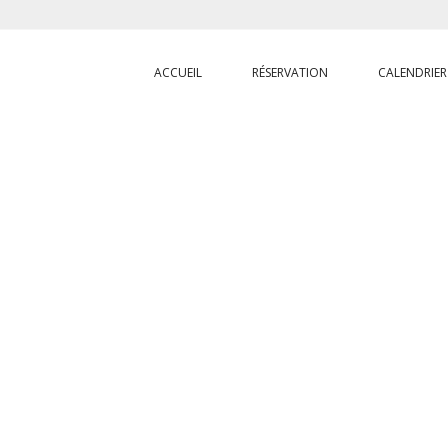
ACCUEIL
RÉSERVATION
CALENDRIER
ACCUEIL
/
A PROPOS
OPOS DE
DOLLY GR
REEF PARADISE
Avis TripAdvisor