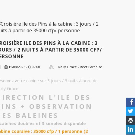
ROISIÈRE ILE DES PINS À LA CABINE : 3
OURS / 2 NUITS À PARTIR DE 35000 CFP/
ERSONNE
15/08/2026 -
07:00
Dolly Grace - Reef Paradise
servez votre cabine sur 3 jours / 3 nuits à bord de
olly Grace
DIRECTION L'ILE DES
PINS + OBSERVATION
DES BALEINES
 cabines doubles et 3 simples disponible
abine coursive : 35000 cfp / 1 personne (2