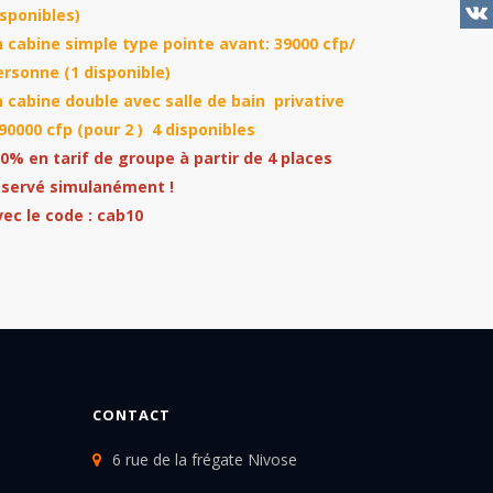
isponibles)
n cabine simple type pointe avant: 39000 cfp/
ersonne (1 disponible)
n cabine double avec salle de bain privative
 90000 cfp (pour 2 ) 4 disponibles
10% en tarif de groupe à partir de 4 places
éservé simulanément !
vec le code : cab10
CONTACT
6 rue de la frégate Nivose