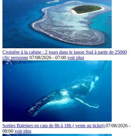
Croisière à la cabine : 2 jours dans le lagon Sud à partir de 25000
cfp/ personne
07/08/2026 -
07:00
voir plus
Sorties Baleines en cata de 8h à 18h ( vente au ticket)
07/08/2026 -
08:00
voir plus