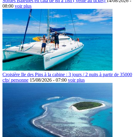
Sorties Baleines en cata de 8h à 18h ( vente au ticket)
14/08/2026 -
08:00
voir plus
Croisière Ile des Pins à la cabine : 3 jours / 2 nuits à partir de 35000
cfp/ personne
15/08/2026 -
07:00
voir plus