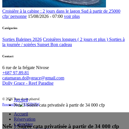
Croisière à la cabine : 2 jours dans le lagon Sud à partir de 25000
cfp/ personne
15/08/2026 -
07:00
voir plus
Catégories
Sorties Baleines 2026
Croisières longues ( 2 jours et plus )
Sorties à
la journée / soirées Sunset
Bon cadeau
Contact
6 rue de la frégate Nivose
+687 97.89.81
catamaran.dollygrace@gmail.com
Dolly Grace - Reef Paradise
© 2026 Tous droits réservé.
Accueil
/
New ! Soirée cata privatisée à partir de 34 000 cfp
Powered by
Accueil
Réservation
Calendrier
New ! Soirée cata privatisée à partir de 34 000 cfp