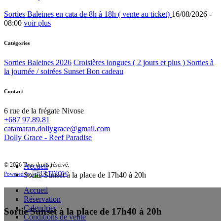
Sorties Baleines en cata de 8h à 18h ( vente au ticket)
16/08/2026 -
08:00
voir plus
Catégories
Sorties Baleines 2026
Croisières longues ( 2 jours et plus )
Sorties à
la journée / soirées Sunset
Bon cadeau
Contact
6 rue de la frégate Nivose
+687 97.89.81
catamaran.dollygrace@gmail.com
Dolly Grace - Reef Paradise
© 2026 Tous droits réservé.
Accueil
/
Sortie Sunset à la place de 17h40 à 20h
Powered by
Accueil
Réservation
Calendrier
Sortie Sunset à la place de 17h40 à 20h
Conditions de vente