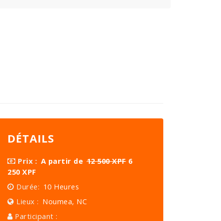
DÉTAILS
Prix :
A partir de
12 500 XPF
6
250 XPF
Durée:
10 Heures
Lieux :
Noumea, NC
Participant :