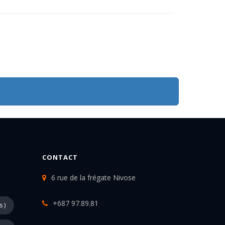
CONTACT
6 rue de la frégate Nivose
+687 97.89.81
s )