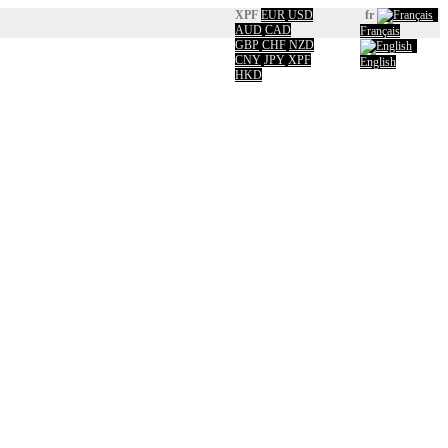
XPF
EUR
USD
fr
AUD
CAD
Français
GBP
CHF
NZD
CNY
JPY
XPF
English
HKD