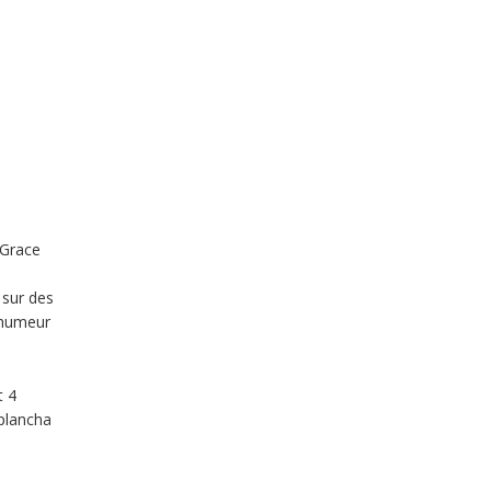
 Grace
 sur des
e humeur
t 4
 plancha