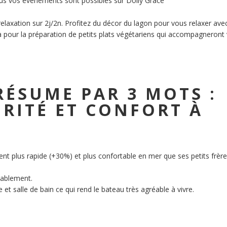
tous vos évenements sont possibles sur Dolly Grace
laxation sur 2j/2n. Profitez du décor du lagon pour vous relaxer avec
à pour la préparation de petits plats végétariens qui accompagneront
RÉSUME PAR 3 MOTS :
URITÉ ET CONFORT À
nt plus rapide (+30%) et plus confortable en mer que ses petits frèr
tablement.
et salle de bain ce qui rend le bateau très agréable à vivre.