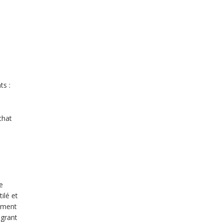
ts :
chat
e
ilé et
lement
égrant