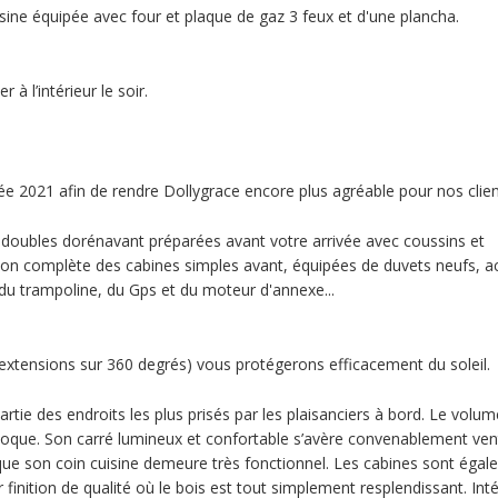
isine équipée avec four et plaque de gaz 3 feux et d'une plancha.
à l’intérieur le soir.
née 2021 afin de rendre Dollygrace encore plus agréable pour nos clien
 doubles dorénavant préparées avant votre arrivée avec coussins et
ion complète des cabines simples avant, équipées de duvets neufs, a
u trampoline, du Gps et du moteur d'annexe...
extensions sur 360 degrés) vous protégerons efficacement du soleil.
artie des endroits les plus prisés par les plaisanciers à bord. Le volum
icoque. Son carré lumineux et confortable s’avère convenablement vent
que son coin cuisine demeure très fonctionnel. Les cabines sont éga
 finition de qualité où le bois est tout simplement resplendissant. Int