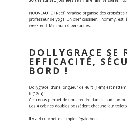
Sorties sunset, journées séminaire, anniversaires... 
NOUVEAUTE ! Reef Paradise organise des croisières re
professeur de yoga. Un chef cuisinier, Thommy, est l
week-end. Minimum 6 personnes.
DOLLYGRACE SE 
EFFICACITÉ, SÉC
BORD !
Dollygrace, d'une longueur de 46 ft (14m) est netteme
ft.(12m)
Cela nous permet de nous rendre dans le sud confor
Les 4 cabines doubles possèdent chacune leur toilette 
Il y a 4 couchettes simples également.