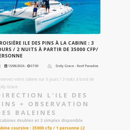
ROISIÈRE ILE DES PINS À LA CABINE : 3
OURS / 2 NUITS À PARTIR DE 35000 CFP/
ERSONNE
15/08/2026 -
07:00
Dolly Grace - Reef Paradise
servez votre cabine sur 3 jours / 3 nuits à bord de
olly Grace
DIRECTION L'ILE DES
PINS + OBSERVATION
DES BALEINES
 cabines doubles et 3 simples disponible
abine coursive : 35000 cfp / 1 personne (2