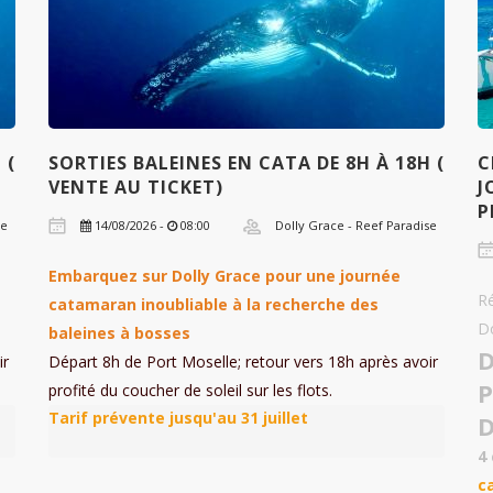
 (
SORTIES BALEINES EN CATA DE 8H À 18H (
C
VENTE AU TICKET)
J
P
se
14/08/2026 -
08:00
Dolly Grace - Reef Paradise
Embarquez sur Dolly Grace pour une journée
Ré
catamaran inoubliable à la recherche des
D
baleines à bosses
ir
Départ 8h de Port Moselle; retour vers 18h après avoir
profité du coucher de soleil sur les flots.
4
c