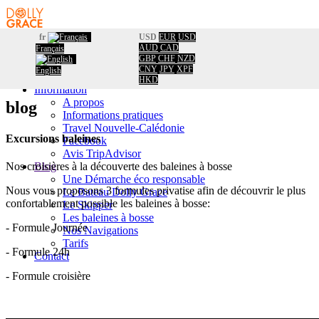
fr
USD
EUR
USD
AUD
CAD
Français
Accueil
GBP
CHF
NZD
Réservation
Accueil
/
CNY
JPY
XPF
English
Calendrier
Excursions baleines
HKD
Information
A propos
blog
Informations pratiques
Travel Nouvelle-Calédonie
Excursions baleines
Facebook
Avis TripAdvisor
Blog
Nos croisières à la découverte des baleines à bosse
Une Démarche éco responsable
Nous vous proposons 3 formules privatise afin de découvrir le plus
Le Bateau Dolly Grace
confortablement possible les baleines à bosse:
Le Skipper
Les baleines à bosse
- Formule Journée
Nos Navigations
Tarifs
- Formule 24h
Contact
- Formule croisière