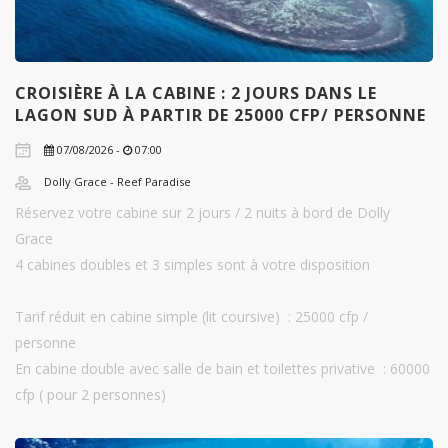
CROISIÈRE À LA CABINE : 2 JOURS DANS LE
LAGON SUD À PARTIR DE 25000 CFP/ PERSONNE
07/08/2026 -
07:00
Dolly Grace - Reef Paradise
Réservez votre cabine sur 2 jours / 2 nuits à bord de Dolly
Grace
4 cabines doubles et 3 simples sont à votre disposition
Tarif réduit en cabine simple (lit coursive) : 25000 cfp /
personne
En cabine double avec salle de bain et toilettes privative : 60000
cfp ( pour 2 personnes)