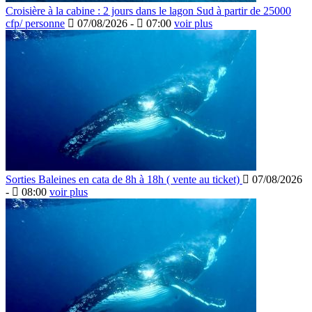
Croisière à la cabine : 2 jours dans le lagon Sud à partir de 25000
cfp/ personne
07/08/2026 -
07:00
voir plus
Sorties Baleines en cata de 8h à 18h ( vente au ticket)
07/08/2026
-
08:00
voir plus