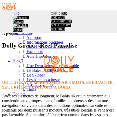
fr
XPF
EUR
USD
AUD
Accueil
Accueil
/
CAD
GBP
CHF
Français
Réservation
A propos
NZD
CNY
JPY
Calendrier
XPF
HKD
English
Information
A propos
A propos
Informations pratiques
Dolly Grace - Reef Paradise
Travel Nouvelle-Calédonie
Facebook
Avis TripAdvisor
Blog
Une Démarche éco responsable
Le Bateau Dolly Grace
Le Skipper
Les baleines à bosse
DOLLYGRACE SE RÉSUME PAR 3 MOTS, EFFICACITÉ,
Nos Navigations
SÉCURITÉ ET CONFORT À BORD.
Tarifs
Contact
Avec ses 14 mètres de longueur, le Bahia 46 est un catamaran qui
conviendra aux groupes et aux familles nombreuses désirant une
navigation conviviale dans des conditions optimales. La voile est
soutenue par deux puissants moteurs, très utiles lorsque le vent n’est
pas favorable. Son confort, à l’extérieur comme dans les espaces