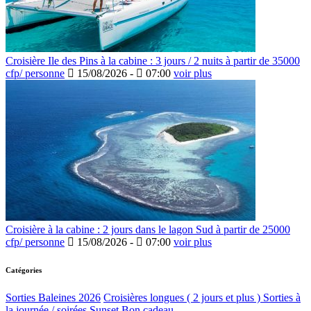
Croisière Ile des Pins à la cabine : 3 jours / 2 nuits à partir de 35000
cfp/ personne
15/08/2026 -
07:00
voir plus
Croisière à la cabine : 2 jours dans le lagon Sud à partir de 25000
cfp/ personne
15/08/2026 -
07:00
voir plus
Catégories
Sorties Baleines 2026
Croisières longues ( 2 jours et plus )
Sorties à
la journée / soirées Sunset
Bon cadeau