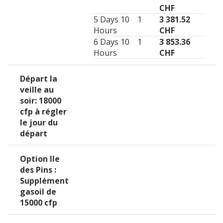
CHF
5 Days 10
1
3 381.52
Hours
CHF
6 Days 10
1
3 853.36
Hours
CHF
Départ la
veille au
soir: 18000
cfp à régler
le jour du
départ
Option Ile
des Pins :
Supplément
gasoil de
15000 cfp