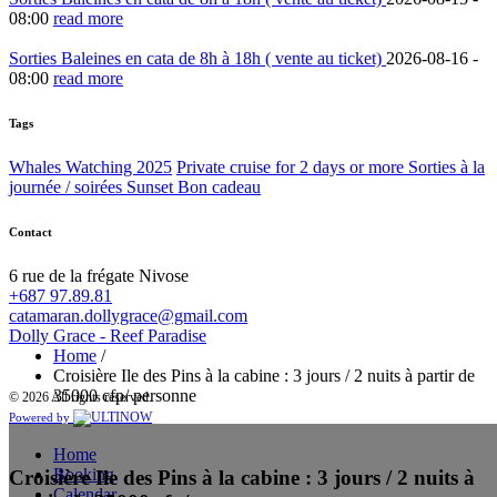
08:00
read more
Sorties Baleines en cata de 8h à 18h ( vente au ticket)
2026-08-16 -
08:00
read more
Tags
Whales Watching 2025
Private cruise for 2 days or more
Sorties à la
journée / soirées Sunset
Bon cadeau
Contact
6 rue de la frégate Nivose
+687 97.89.81
catamaran.dollygrace@gmail.com
Dolly Grace - Reef Paradise
Home
/
Croisière Ile des Pins à la cabine : 3 jours / 2 nuits à partir de
35000 cfp/ personne
© 2026 All rights reserved.
Powered by
Home
Booking
Croisière Ile des Pins à la cabine : 3 jours / 2 nuits à
Calendar