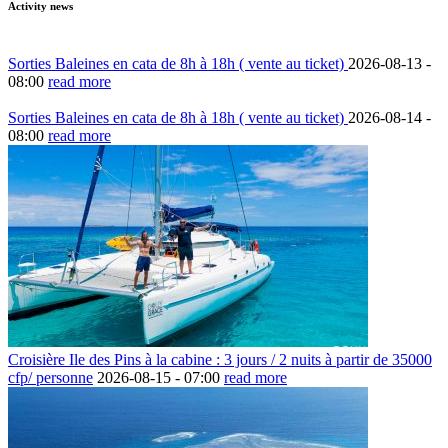
Activity news
Sorties Baleines en cata de 8h à 18h ( vente au ticket)
2026-08-13 -
08:00
read more
Sorties Baleines en cata de 8h à 18h ( vente au ticket)
2026-08-14 -
08:00
read more
Croisière Ile des Pins à la cabine : 3 jours / 2 nuits à partir de 35000
cfp/ personne
2026-08-15 -
07:00
read more