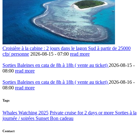
Croisière à la cabine : 2 jours dans le lagon Sud à partir de 25000
cfp/ personne
2026-08-15 -
07:00
read more
Sorties Baleines en cata de 8h à 18h ( vente au ticket)
2026-08-15 -
08:00
read more
Sorties Baleines en cata de 8h à 18h ( vente au ticket)
2026-08-16 -
08:00
read more
Tags
Whales Watching 2025
Private cruise for 2 days or more
Sorties à la
journée / soirées Sunset
Bon cadeau
Contact